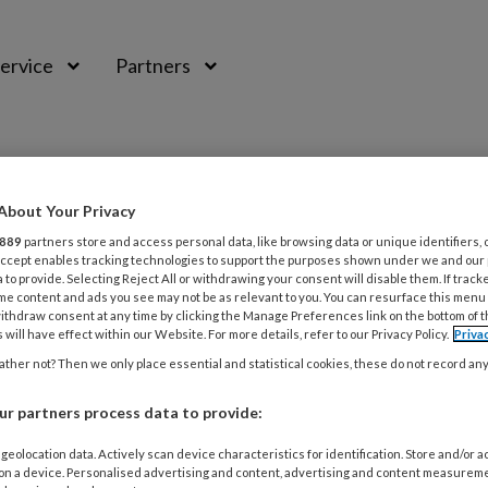
ervice
Partners
About Your Privacy
889
partners store and access personal data, like browsing data or unique identifiers, 
 Accept enables tracking technologies to support the purposes shown under we and our
 to provide. Selecting Reject All or withdrawing your consent will disable them. If track
me content and ads you see may not be as relevant to you. You can resurface this menu
ithdraw consent at any time by clicking the Manage Preferences link on the bottom of 
 will have effect within our Website. For more details, refer to our Privacy Policy.
Priva
ther not? Then we only place essential and statistical cookies, these do not record an
024
ACTUEEL
KENNIS EN KWALITEIT
rkbijeenkomst over werken met de gevo
r partners process data to provide:
hoven organiseerde onlangs een regionale netwerkbijee
geolocation data. Actively scan device characteristics for identification. Store and/or 
ingsartsen en arbeidsdeskundigen. Thema was ‘Werken m
 on a device. Personalised advertising and content, advertising and content measurem