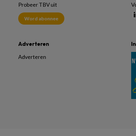
Probeer TBV uit
Vo
Word abonnee
Adverteren
I
Adverteren