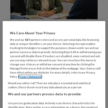
KENNIS EN KWALITEIT
We Care About Your Privacy
Op Koers, hoe ziet dat eruit?
We and our
887
partners store and access personal data, like browsing
data or unique identifiers, on your device. Selecting I Accept enables
tracking technologies to support the purposes shown under we and our
partners process data to provide. Selecting Reject All or withdrawing your
consent will disable them. If trackers are disabled, some content and ads
you see may not be as relevant to you. You can resurface this menu to
change your choices or withdraw consent at any time by clicking the
Manage Preferences link on the bottom of the webpage. Your choices will
have effect within our Website. For more details, refer to our Privacy
Policy.
Privacy Statement
Would you rather not? Then we only place essential and statistical
cookies, these do not record any data about you as a person
We and our partners process data to provide:
Use precise geolocation data. Actively scan device characteristics for
identification. Store and/or access information on a device. Personalised