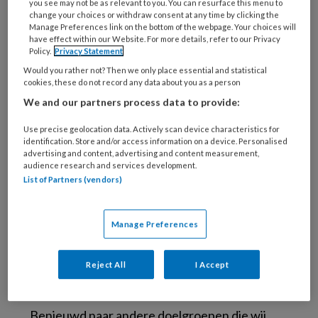
you see may not be as relevant to you. You can resurface this menu to
boodschap om uw campagnedoelstelling te
change your choices or withdraw consent at any time by clicking the
Manage Preferences link on the bottom of the webpage. Your choices will
behalen.
have effect within our Website. For more details, refer to our Privacy
Policy.
Privacy Statement
Sanne Pronk, adviseur
Would you rather not? Then we only place essential and statistical
cookies, these do not record any data about you as a person
arbeidsmarktcommunicatie
We and our partners process data to provide:
E-mail:
arbeidsmarkt@bsl.nl
Telefoon: 06 – 1152 2825
Use precise geolocation data. Actively scan device characteristics for
identification. Store and/or access information on a device. Personalised
Klik hier voor
meer informatie over
advertising and content, advertising and content measurement,
arbeidsmarktcommunicatie
audience research and services development.
List of Partners (vendors)
Over Bohn Stafleu van Loghum
Bohn Stafleu van Loghum bereikt als
Manage Preferences
mediabedrijf nagenoeg alle specialismen in de
zorg. TBV is een van de titels waarmee we op
Reject All
I Accept
dagelijkse basis professionals voorzien van
vakinformatie en nieuws uit de sector.
Benieuwd naar andere doelgroepen die wij