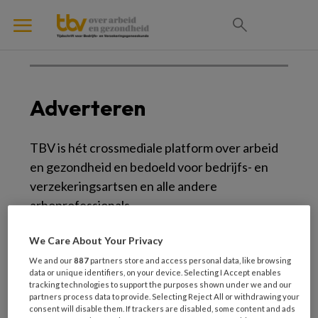
Adverteren
TBV is hét crossmediale platform over arbeid
en gezondheid en bedoeld voor bedrijfs- en
verzekeringsartsen en alle andere
arboprofessionals.
Wil u via TBV (print, platform en nieuwsbrief)
We Care About Your Privacy
arboprofessionals bereiken? Onze media-
We and our
887
partners store and access personal data, like browsing
data or unique identifiers, on your device. Selecting I Accept enables
adviseurs helpen u graag met het vinden van
tracking technologies to support the purposes shown under we and our
de juiste combinatie van de media-
partners process data to provide. Selecting Reject All or withdrawing your
consent will disable them. If trackers are disabled, some content and ads
instrumenten, frequentie, timing en