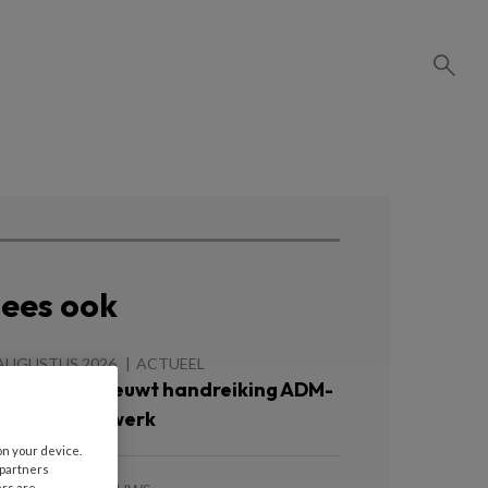
ees ook
 AUGUSTUS 2026
ACTUEEL
rimbos vernieuwt handreiking ADM-
eleid op het werk
on your device.
 partners
ers are