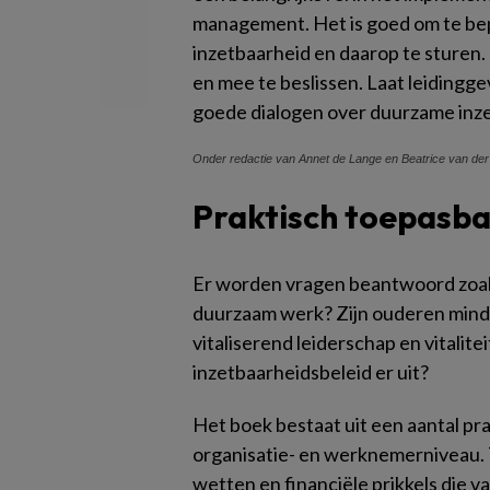
management. Het is goed om te bep
inzetbaarheid en daarop te sturen
en mee te beslissen. Laat leiding
goede dialogen over duurzame inz
Onder redactie van Annet de Lange en Beatrice van der
Praktisch toepasb
Er worden vragen beantwoord zoal
duurzaam werk? Zijn ouderen mind
vitaliserend leiderschap en vital
inzetbaarheidsbeleid er uit?
Het boek bestaat uit een aantal pr
organisatie- en werknemerniveau.
wetten en financiële prikkels die v