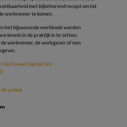
 inzetbaarheid met bijbehorend recept om tot
de werknemer te komen.
 en het bijpassende werkboek worden
kennis in de praktijk in te zetten.
op de werknemer, de werkgever of een
kgever.
rts bij HumanCapitalCare
l)
 dit artikel
en