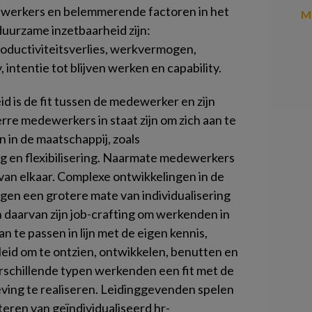
werkers en belemmerende factoren in het
Me
uurzame inzetbaarheid zijn:
roductiviteitsverlies, werkvermogen,
, intentie tot blijven werken en capability.
d is de fit tussen de medewerker en zijn
rre medewerkers in staat zijn om zich aan te
 in de maatschappij, zoals
ing en flexibilisering. Naarmate medewerkers
 van elkaar. Complexe ontwikkelingen in de
gen een grotere mate van individualisering
aarvan zijn job-crafting om werkenden in
n te passen in lijn met de eigen kennis,
eid om te ontzien, ontwikkelen, benutten en
rschillende typen werkenden een fit met de
ing te realiseren. Leidinggevenden spelen
teren van geïndividualiseerd hr-