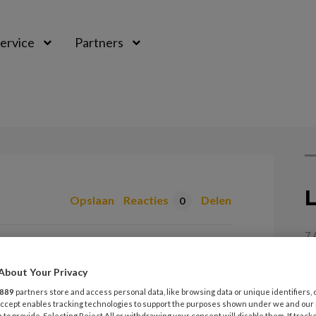
ervice
Partners
L
Opslaan
Reacties
Delen
0
7
k
T
b
About Your Privacy
889
partners store and access personal data, like browsing data or unique identifiers, 
 Accept enables tracking technologies to support the purposes shown under we and our
 to provide. Selecting Reject All or withdrawing your consent will disable them. If track