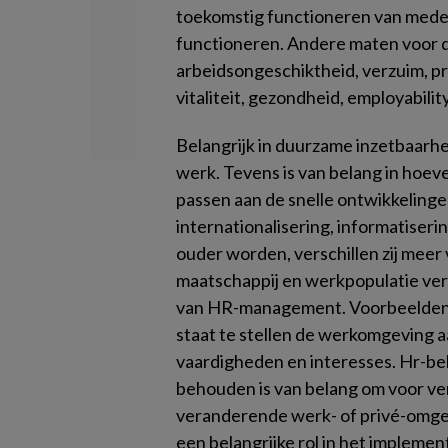
toekomstig functioneren van mede
functioneren. Andere maten voor d
arbeidsongeschiktheid, verzuim, p
vitaliteit, gezondheid, employability
Belangrijk in duurzame inzetbaarhei
werk. Tevens is van belang in hoeve
passen aan de snelle ontwikkelingen
internationalisering, informatiser
ouder worden, verschillen zij meer
maatschappij en werkpopulatie ver
van HR-management. Voorbeelden d
staat te stellen de werkomgeving aa
vaardigheden en interesses. Hr-bel
behouden is van belang om voor ve
veranderende werk- of privé-omgev
een belangrijke rol in het implemen