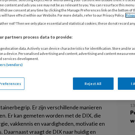
29
me content and ads you see may not be as relevant to you. You can resurface this menu
eft een uitgebreid overzicht van de
‘
ithdraw consent at any time by clicking the Manage Preferences link on the bottom of 
w
et gebied van duurzame
 will have effect within our Website. For more details, refer to our Privacy Policy.
Priva
d
ther not? Then we only place essential and statistical cookies, these do not record an
r partners process data to provide:
en groot aantal hoogleraren,
16
uurders en A&O-adviseurs onder redactie
geolocation data. Actively scan device characteristics for identification. Store and/or 
D
 on a device. Personalised advertising and content, advertising and content measurem
Beatrice van der Heijden. Het boek geeft
d services development.
an wetenschap in combinatie met
tners (vendors)
13
n.
B
Preferences
Reject All
I 
p
13
ainerbegrip. Er zijn verschillende manieren
P
en. Er kan gemeten worden met de DIX, die
w
rgie, vakkennis en vaardigheden, motivatie en
. Daarnaast vraagt de DIX naar huidig en