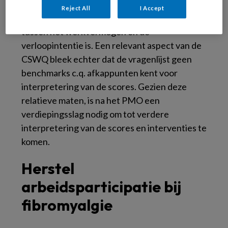
verloopintentie voorgelegd. De uitkomsten
Reject All
I Accept
lieten zien dat er een negatieve correlatie
tussen het werkvermogen en de
verloopintentie is. Een relevant aspect van de
CSWQ bleek echter dat de vragenlijst geen
benchmarks c.q. afkappunten kent voor
interpretering van de scores. Gezien deze
relatieve maten, is na het PMO een
verdiepingsslag nodig om tot verdere
interpretering van de scores en interventies te
komen.
Herstel
arbeidsparticipatie bij
fibromyalgie