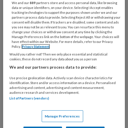
leefstijlbeïnvloeding. Bij één organisatie werd
We and our
889
partners store and access personal data, like browsing
data or unique identifiers, on your device. Selecting I Accept enables
aandacht besteed aan arbeidsrisico`s. Bij de
tracking technologies to support the purposes shown under we and our
meerderheid van de deelnemers leidden de
partners process data to provide. Selecting Reject All or withdrawing your
consent will disable them. If trackers are disabled, some content and ads
PMO-resultaten niet tot een wijziging in het
you see may not be as relevant to you. You can resurface this menu to
change your choices or withdraw consent at any time by clicking the
gezondheidsbeleid.
Manage Preferences link on the bottom of the webpage. Your choices will
have effect within our Website. For more details, refer to our Privacy
Capability set for work
Policy.
Privacy Statement
Would you rather not? Then we only place essential and statistical
questionnaire
cookies, these do not record any data about you as a person
We and our partners process data to provide:
De tweede presentatie werd ook verzorgd
Use precise geolocation data. Actively scan device characteristics for
door een aios bedrijfsgeneeskunde en zij heeft
identification. Store and/or access information on a device. Personalised
advertising and content, advertising and content measurement,
onderzoek gedaan naar de toepassing van de
audience research and services development.
capability set for work questionnaire (CSWQ)
List of Partners (vendors)
bij een PMO bij een groep (bedrijfs)artsen.
Naast de CSWQ werden ook vragen over het
Manage Preferences
werkvermogen, het ziekteverzuim en de