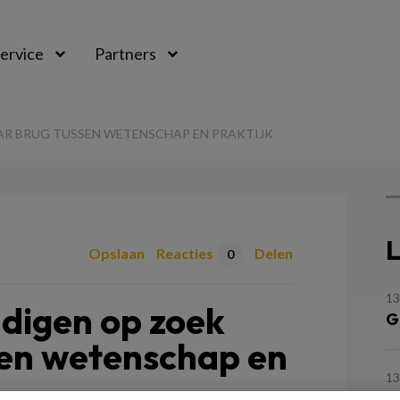
ervice
Partners
AR BRUG TUSSEN WETENSCHAP EN PRAKTIJK
L
Opslaan
Reacties
Delen
0
13
digen op zoek
G
sen wetenschap en
13
W