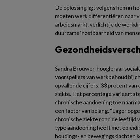
De oplossing ligt volgens hem in 
moeten werk differentiëren naar v
arbeidsmarkt, verlicht je de werkd
duurzame inzetbaarheid van mense
Gezondheidsversch
Sandra Brouwer, hoogleraar social
voorspellers van werkbehoud bij 
opvallende cijfers: 33 procent va
ziekte. Het percentage varieert st
chronische aandoening toe naarmat
een factor van belang. “Lager opg
chronische ziekte rond de leeftijd v
type aandoening heeft met opleidi
houdings- en bewegingsklachten kom