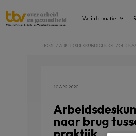
Vakinformatie
S
TBV-
Online
HOME
ARBEIDSDESKUNDIGEN OP ZOEK NA
10 APR 2020
Arbeidsdeskun
naar brug tus
praktijk