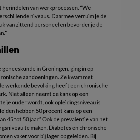
het herindelen van werkprocessen. “We
erschillende niveaus. Daarmee verruim je de
ruk van zittend personeel en bevorder je de
n.”
illen
e geneeskunde in Groningen, ging in op
chronische aandoeningen. Ze kwam met
n de werkende bevolking heeft een chronische
erk. Niet alleen neemt de kans op een
e je ouder wordt, ook opleidingsniveau is
eleiden hebben 50 procent kans op een
an 45 tot 50 jaar.” Ook de prevalentie van het
ngsniveau te maken. Diabetes en chronische
en vaker voor bij lager opgeleiden. Bij