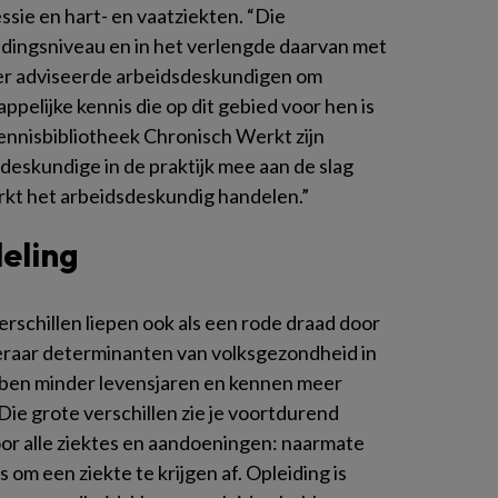
ssie en hart- en vaatziekten. “Die
idingsniveau en in het verlengde daarvan met
wer adviseerde arbeidsdeskundigen om
pelijke kennis die op dit gebied voor hen is
nnisbibliotheek Chronisch Werkt zijn
dsdeskundige in de praktijk mee aan de slag
erkt het arbeidsdeskundig handelen.”
eling
schillen liepen ook als een rode draad door
eraar determinanten van volksgezondheid in
ben minder levensjaren en kennen meer
ie grote verschillen zie je voortdurend
voor alle ziektes en aandoeningen: naarmate
 om een ziekte te krijgen af. Opleiding is