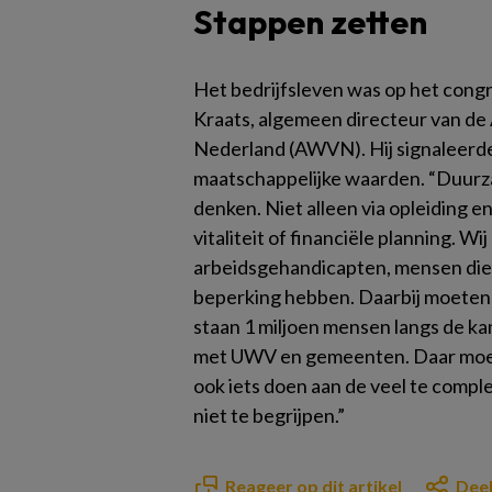
Stappen zetten
Het bedrijfsleven was op het cong
Kraats, algemeen directeur van d
Nederland (AWVN). Hij signaleerde
maatschappelijke waarden. “Duurza
denken. Niet alleen via opleiding e
vitaliteit of financiële planning. 
arbeidsgehandicapten, mensen die
beperking hebben. Daarbij moeten 
staan 1 miljoen mensen langs de ka
met UWV en gemeenten. Daar moet
ook iets doen aan de veel te compl
niet te begrijpen.”
Reageer op dit artikel
Deel