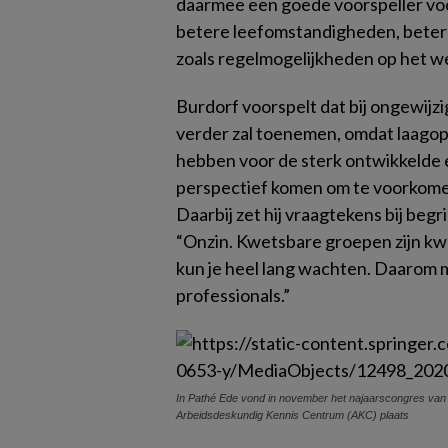
daarmee een goede voorspeller v
betere leefomstandigheden, bete
zoals regelmogelijkheden op het we
Burdorf voorspelt dat bij ongewijz
verder zal toenemen, omdat laago
hebben voor de sterk ontwikkelde 
perspectief komen om te voorkomen
Daarbij zet hij vraagtekens bij beg
“Onzin. Kwetsbare groepen zijn kwets
kun je heel lang wachten. Daarom 
professionals.”
In Pathé Ede vond in november het najaarscongres van
Arbeidsdeskundig Kennis Centrum (AKC) plaats