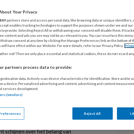
About Your Privacy
13
889
partners store and access personal data, like browsing data or unique identifiers, 
O
 Accept enables tracking technologies to support the purposes shown under we and our
t mee vond op 5 november 2019 in
 to provide. Selecting Reject All or withdrawing your consent will disable them. If track
b
me content and ads you see may not be as relevant to you. You can resurface this menu
s van de Nederlandse Vereniging van
ithdraw consent at any time by clicking the Manage Preferences link on the bottom of 
 will have effect within our Website. For more details, refer to our Privacy Policy.
Priva
en het Arbeidsdeskundig Kennis
13
ther not? Then we only place essential and statistical cookies, these do not record an
het AKC zijn tweede lustrum viert,
B
n het teken van kennisontwikkeling en
r partners process data to provide:
rvan.
geolocation data. Actively scan device characteristics for identification. Store and/or 
13
 on a device. Personalised advertising and content, advertising and content measurem
P
d services development.
et KCVG hebben, is er voor
w
tners (vendors)
eskundig Kenniscentrum. UWV stond samen
KC, dat in 2019 tien jaar bestond. Tijdens
Preferences
Reject All
I 
voor wat er op wetenschappelijk gebied voor
Me
o lieten de hoogleraren Fred Zijlstra, Lex
t schijnen over het belang van