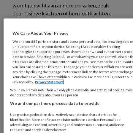
wordt gedacht aan andere oorzaken, zoals
depressieve klachten of burn-outklachten.
Deze complicaties in de diagnostische fase
We Care About Your Privacy
veroorzaken een belangrijke vertraging tot
We and our
887
partners store and access personal data, like browsing data o
een juiste diagnose kan worden gesteld,
unique identifiers, on your device. Selecting I Accept enables tracking
waardoor er sprake is van een lange periode
technologies to support the purposes shown under we and our partners proc
data to provide. Selecting Reject All or withdrawing your consent will disable t
van onzekerheid over wat nu de oorzaak is van
If trackers are disabled, some content and ads you see may not be as relevant 
4
de problemen die spelen.
Een recente
you. You can resurface this menu to change your choices or withdraw consent 
any time by clicking the Manage Preferences link on the bottom of the webpage
Nederlandse studie, de
Needs in Young Onset
Your choices will have effect within our Website. For more details, refer to our
Privacy Policy.
Privacy Statement
Dementia
(NeedYD)-studie laat zien dat het
Would you rather not? Then we only place essential and statistical cookies, the
gemiddeld 4,4 jaar duurt voordat een juiste
do not record any data about you as a person
diagnose kon worden gesteld bij een groep van
We and our partners process data to provide:
235 jonge mensen met dementie, vergeleken
met een gemiddelde van 2,8 jaar bij een
Use precise geolocation data. Actively scan device characteristics for
identification. Store and/or access information on a device. Personalised
vergelijkbaar cohort van ouderen met
advertising and content, advertising and content measurement, audience
research and services development.
5
dementie.
Daarbij bleek dat met name het