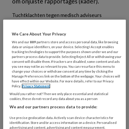
om onjuiste rapportages (kader).
Tuchtklachten tegen medisch adviseurs
komen geregeld voor. Aanleiding voor een
gegronde klacht tegen medisch adviseurs is
We Care About Your Privacy
bijvoorbeeld onderzoek en rapportage over
We and our
889
partners store and access personal data, like browsing
1
whiplash.
Meestal zijn klachten echter
data or unique identifiers, on your device. Selecting I Accept enables
tracking technologies to support the purposes shown under we and our
1,2
ongegrond.
partners process data to provide. Selecting Reject All or withdrawing your
consent will disable them. If trackers are disabled, some content and ads
you see may not be as relevant to you. You can resurface this menu to
Bij uitspraken wordt de Beroepscode van de
change your choices or withdraw consent at any time by clicking the
GAV (Geneeskundig Adviseurs in particuliere
Manage Preferences link on the bottom of the webpage. Your choices will
have effect within our Website. For more details, refer to our Privacy
Verzekeringszaken) aangehaald als grondslag
Policy.
Privacy Statement
voor beslissingen, waaruit het belang van deze
Would you rather not? Then we only place essential and statistical
Beroepscode nog maar eens blijkt. In de
cookies, these do not record any data about you as a person
Beroepscode van de GAV is vastgelegd dat de
We and our partners process data to provide:
geneeskundig adviseur een andere arts kan
Use precise geolocation data. Actively scan device characteristics for
verzoeken een onderzoek te verrichten of
identification. Store and/or access information on a device. Personalised
advertising and content, advertising and content measurement,
3