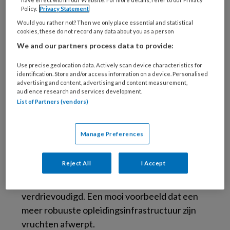
voor reflectie. We zeggen dat regeren
Policy.
Privacy Statement
vooruitzien is. Maar alleen wie om kan kijken
Would you rather not? Then we only place essential and statistical
kan vooruitzien. Welke
‘lessons learned’
cookies, these do not record any data about you as a person
helpen ons op de weg vooruit? In het interview
We and our partners process data to provide:
met dr. Lutgart Braeckman, professor aan de
Use precise geolocation data. Actively scan device characteristics for
Universiteit van Gent en sinds kort
identification. Store and/or access information on a device. Personalised
advertising and content, advertising and content measurement,
programmadirecteur van de interuniversitaire
audience research and services development.
opleiding tot arbeidsarts in Vlaanderen, vertelt
List of Partners (vendors)
zij over hun gemeenschappelijke
interuniversitaire opleiding als antwoord op
Manage Preferences
het tekort aan docenten én studenten. Het is
niet een wondermiddel, waardoor het tekort
Reject All
I Accept
aan arbeidsartsen nu is opgelost, maar de
instroom is inmiddels verdubbeld tot
verdrievoudigd. Een mooi voorbeeld dat een
meer robuuste opleidingsinfrastructuur zijn
vruchten afwerpt.