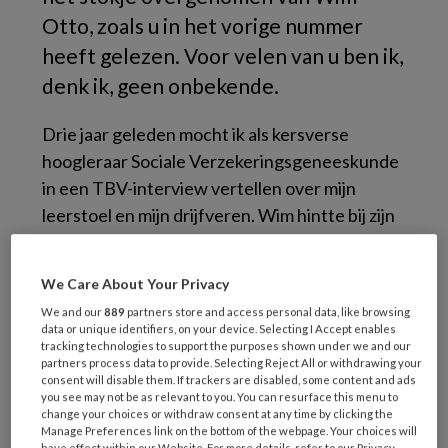
Otto, zoals u in het vorige nummer
heeft gelezen. Voor velen van u ben ik,
denk ik, geen onbekende.
Drie jaar geleden mocht ik als kersverse
hoogleraar Sociale Verzekeringsgeneeskunde
in een
TBV
-interview vertellen over mijn
leerstoel en mijn drijfveren. Wim hintte bij zijn
afscheid al dat ik het anders ga doen. En dat
klopt. Iedereen is een ander mens, zoals
We Care About Your Privacy
Ingeborg van den Bold mooi belicht in haar
We and our
889
partners store and access personal data, like browsing
column in deze
TBV
. Ik breng mijn eigen
data or unique identifiers, on your device. Selecting I Accept enables
ervaring, expertise én mijn kwetsbaarheden
tracking technologies to support the purposes shown under we and our
partners process data to provide. Selecting Reject All or withdrawing your
mee, mijn eigen persoon.
consent will disable them. If trackers are disabled, some content and ads
you see may not be as relevant to you. You can resurface this menu to
change your choices or withdraw consent at any time by clicking the
Het stokje overnemen is een goed moment
Manage Preferences link on the bottom of the webpage. Your choices will
have effect within our Website. For more details, refer to our Privacy