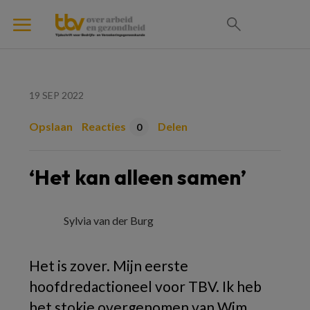
19 SEP 2022
Opslaan
Reacties
Delen
0
‘Het kan alleen samen’
Sylvia van der Burg
Het is zover. Mijn eerste
hoofdredactioneel voor
TBV
. Ik heb
het stokje overgenomen van Wim