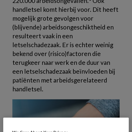
220.000 arbeidsongevallen.
Ook
handletsel komt hierbij voor. Dit heeft
mogelijk grote gevolgen voor
(blijvende) arbeidsongeschiktheid en
resulteert vaak in een
letselschadezaak. Er is echter weinig
bekend over (risico)factoren die
terugkeer naar werk en de duur van
een letselschadezaak beïnvloeden bij
patiënten met arbeidsgerelateerd
handletsel.