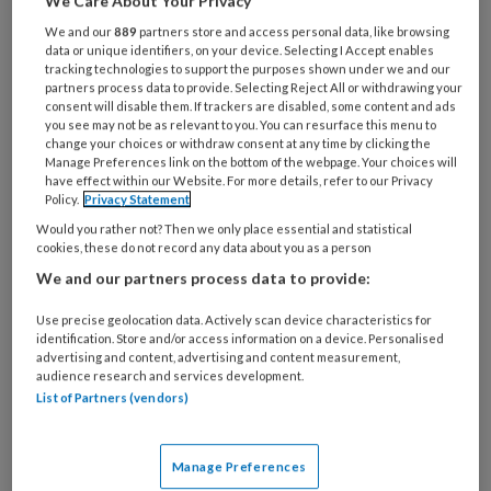
We Care About Your Privacy
We and our
889
partners store and access personal data, like browsing
data or unique identifiers, on your device. Selecting I Accept enables
tracking technologies to support the purposes shown under we and our
partners process data to provide. Selecting Reject All or withdrawing your
consent will disable them. If trackers are disabled, some content and ads
you see may not be as relevant to you. You can resurface this menu to
change your choices or withdraw consent at any time by clicking the
Manage Preferences link on the bottom of the webpage. Your choices will
have effect within our Website. For more details, refer to our Privacy
Policy.
Privacy Statement
Would you rather not? Then we only place essential and statistical
cookies, these do not record any data about you as a person
We and our partners process data to provide:
Gray en collega onderzochten dit middels een
retrospectief dossieronderzoek over 2016. Er
Use precise geolocation data. Actively scan device characteristics for
werden 447 patiënten uit de staat Nevada (VS)
identification. Store and/or access information on a device. Personalised
advertising and content, advertising and content measurement,
geïncludeerd waarbij een zogenaamde
audience research and services development.
2
‘
workers’ compensation claim
‘ liep.
De
List of Partners (vendors)
gemiddelde leeftijd was 43,6 jaar en 62
procent was man. Verder was 39 procent
Manage Preferences
arbeider van beroep en 41 procent werkte in