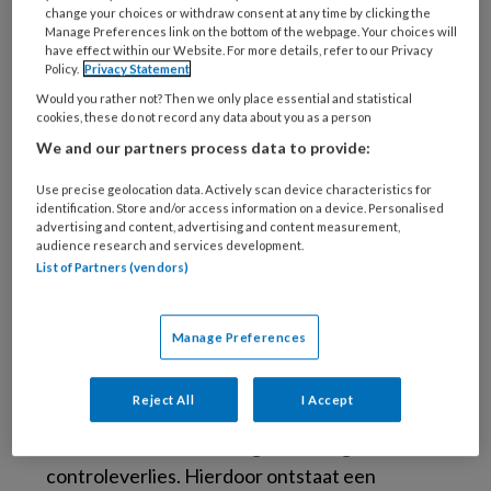
change your choices or withdraw consent at any time by clicking the
onderscheidend zijn voor andere mentale
Manage Preferences link on the bottom of the webpage. Your choices will
aandoeningen.
have effect within our Website. For more details, refer to our Privacy
Policy.
Privacy Statement
Would you rather not? Then we only place essential and statistical
Chronische stress
cookies, these do not record any data about you as a person
We and our partners process data to provide:
Klinische burn-out wordt omschreven als
Use precise geolocation data. Actively scan device characteristics for
jarenlange chronische stress die men als
identification. Store and/or access information on a device. Personalised
advertising and content, advertising and content measurement,
‘normaal’ is gaan zien. Er zijn verschillende
audience research and services development.
fasen in de pathogenese: (1) gebrek aan
List of Partners (vendors)
hersteltijd van stressoren in werk én privé, (2)
aanpassing van het stresssysteem, (3)
Manage Preferences
chronische stress, en (4)
pseudopsychopathologie waarbij coping faalt.
Reject All
I Accept
In het laatste stadium (5) is sprake van klinische
burn-out. Er is motivatiegebrek en gevoel van
controleverlies. Hierdoor ontstaat een