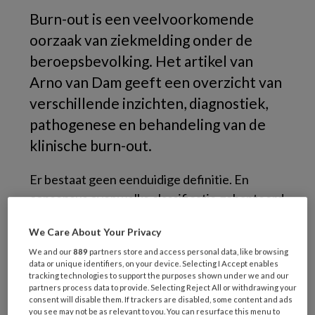
Burn-out is een veelvoorkomende
oorzaak van ziekmelding onder de
beroepsbevolking. Het artikel van
Arno van Dam geeft een overzicht van
verschillende inzichten, diagnostiek,
pathogenese en behandeling van de
klinische burn-out.
Er bestaat geen eenduidige definitie. En
consensus over welke classificatie gehanteerd
dient te worden ontbreekt. Het is daarom
We Care About Your Privacy
onduidelijk of onderzoeksbevindingen uit de
We and our
889
partners store and access personal data, like browsing
klinische psychologie toepasbaar zijn in de
data or unique identifiers, on your device. Selecting I Accept enables
algemene populatie. Om de diagnose klinische
tracking technologies to support the purposes shown under we and our
partners process data to provide. Selecting Reject All or withdrawing your
burn-out te stellen kunnen clinici niet enkel
consent will disable them. If trackers are disabled, some content and ads
varen op vragenlijsten, omdat deze niet
you see may not be as relevant to you. You can resurface this menu to