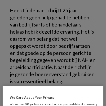
Henk Lindeman schrijft 25 jaar
geleden geen hulp gehad te hebben
van bedrijfsarts of behandelaars:
helaas heb ik dezelfde ervaring. Het is
daarom van belang dat het wel
opgepakt wordt door bedrijfsartsen
en dat goede op de persoon gerichte
begeleiding gegeven wordt bij NAH en
arbeidsparticipatie. Naast de richtlijn
je gezonde boerenverstand gebruiken
is van essentieel belang.
Mensen met een kluitje het riet
We Care About Your Privacy
insturen en je kunt gewoon je werk
We and our
889
partners store and access personal data, like browsing