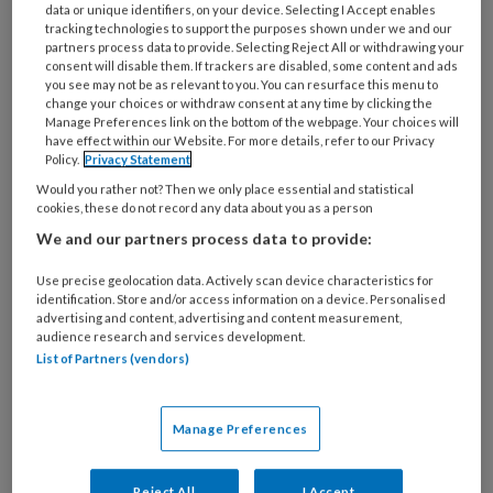
wel doen werkt averechts. Aan de
data or unique identifiers, on your device. Selecting I Accept enables
tracking technologies to support the purposes shown under we and our
buitenkant zie je vaak niets en dat
partners process data to provide. Selecting Reject All or withdrawing your
consent will disable them. If trackers are disabled, some content and ads
maakt het voor sommige mensen lastig
you see may not be as relevant to you. You can resurface this menu to
om te willen inzien dat mensen met
change your choices or withdraw consent at any time by clicking the
Manage Preferences link on the bottom of the webpage. Your choices will
NAH wel degelijk beperkingen
have effect within our Website. For more details, refer to our Privacy
Policy.
Privacy Statement
hebben.
Would you rather not? Then we only place essential and statistical
cookies, these do not record any data about you as a person
We and our partners process data to provide:
Verschillen niet uit het oog
verliezen
Use precise geolocation data. Actively scan device characteristics for
identification. Store and/or access information on a device. Personalised
advertising and content, advertising and content measurement,
De tabel waar Lindeman het in zijn reactie over
audience research and services development.
List of Partners (vendors)
heeft (‘Gevolgen van NAH die kunnen
interfereren met arbeidsparticipatie’), houdt
de diversiteit in gedachten. Zo belangrijk om
Manage Preferences
de verschillen en ook de intensiteit van die
verschillen nooit uit het oog te verliezen.
Reject All
I Accept