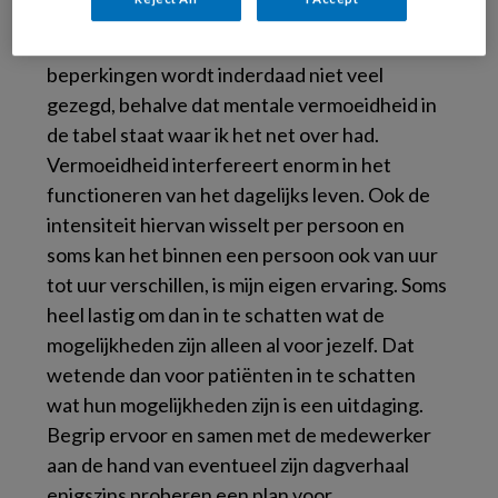
Over vermoeidheid / energetische
beperkingen wordt inderdaad niet veel
gezegd, behalve dat mentale vermoeidheid in
de tabel staat waar ik het net over had.
Vermoeidheid interfereert enorm in het
functioneren van het dagelijks leven. Ook de
intensiteit hiervan wisselt per persoon en
soms kan het binnen een persoon ook van uur
tot uur verschillen, is mijn eigen ervaring. Soms
heel lastig om dan in te schatten wat de
mogelijkheden zijn alleen al voor jezelf. Dat
wetende dan voor patiënten in te schatten
wat hun mogelijkheden zijn is een uitdaging.
Begrip ervoor en samen met de medewerker
aan de hand van eventueel zijn dagverhaal
enigszins proberen een plan voor