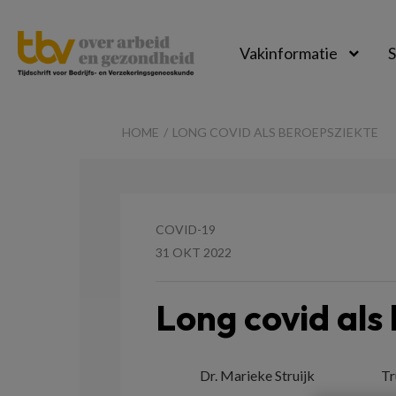
Vakinformatie
S
TBV-
Online
HOME
LONG COVID ALS BEROEPSZIEKTE
COVID-19
31 OKT 2022
Long covid als
Dr. Marieke Struijk
Tr