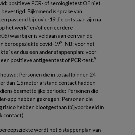
id: positieve PCR- of serologietest OF niet
 bevestigd. Bijkomend is sprake van
n passend bij covid-19 die ontstaan zijn na
op het werk* en/of een eerdere
5) waarbij er is voldaan aan een van de
9
en beroepsziekte covid-19
. NB: voor het
kte is er dus een ander stappenplan: voor
9
 een positieve antigeentest of PCR-test.
ouwd: Personen die in totaal (binnen 24
der dan 1,5 meter afstand contact hadden
diens besmettelijke periode; Personen die
der-app hebben gekregen; Personen die
 risico hebben blootgestaan (bijvoorbeeld in
k contact).
 beroepsziekte wordt het 6 stappenplan van