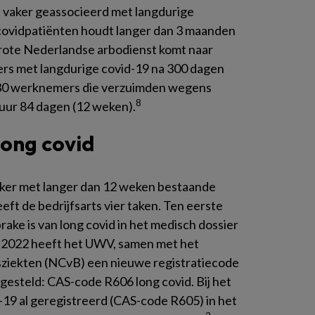
 vaker geassocieerd met langdurige
covidpatiënten houdt langer dan 3 maanden
grote Nederlandse arbodienst komt naar
ers met langdurige covid-19 na 300 dagen
3930 werknemers die verzuimden wegens
8
uur 84 dagen (12 weken).
 long covid
rker met langer dan 12 weken bestaande
ft de bedrijfsarts vier taken. Ten eerste
prake is van long covid in het medisch dossier
i 2022 heeft het UWV, samen met het
iekten (NCvB) een nieuwe registratiecode
gesteld: CAS-code R606 long covid. Bij het
d-19 al geregistreerd (CAS-code R605) in het