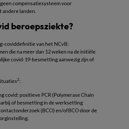
is geen compensatiesysteem voor
ot andere landen.
vid beroepsziekte?
g-coviddefinitie van het NCvB:
n die na meer dan 12 weken na de initiële
lijke covid-19-besmetting aanwezig zijn of
2
ituaties
:
ng covid: positieve PCR (Polymerase Chain
aarbij of besmetting in de werksetting
 contactonderzoek (BCO) en/ofBCO door de
orginstelling.