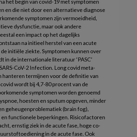
 na het begin van covid-19 met symptomen
 en die niet door een alternatieve diagnose
orkomende symptomen zijn vermoeidheid,
itieve dysfunctie, maar ook andere
tal een impact op het dagelijks
tstaan na initieel herstel van een acute
 de initiële ziekte. Symptomen kunnen over
 in de internationale literatuur ‘PASC’
SARS-CoV-2 Infection. Long covid meta-
 hanteren termijnen voor de definitie van
covid wordt bij 4,7-80 procent van de
tvoorkomende symptomen worden genoemd
, dyspnoe, hoesten en sputum opgeven, minder
e en geheugenproblematiek (
brain fog
),
jn en functionele beperkingen. Risicofactoren
acht, ernstig ziek in de acute fase, hoge co-
uurstoftoediening in de acute fase. Ook