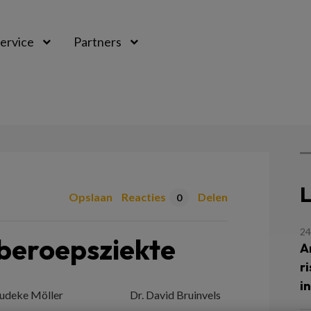
ervice
Partners
L
Opslaan
Reacties
Delen
0
24
 beroepsziekte
A
r
i
udeke Möller
Dr. David Bruinvels