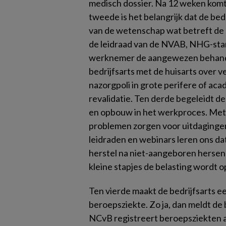
medisch dossier. Na 12 weken komt 
tweede is het belangrijk dat de bed
van de wetenschap wat betreft de b
de leidraad van de NVAB, NHG-stan
werknemer de aangewezen behandeli
bedrijfsarts met de huisarts over v
nazorgpoli in grote perifere of aca
revalidatie. Ten derde begeleidt d
en opbouw in het werkproces. Met
problemen zorgen voor uitdagingen
leidraden en webinars leren ons da
herstel na niet-aangeboren hersenle
kleine stapjes de belasting wordt
Ten vierde maakt de bedrijfsarts ee
beroepsziekte. Zo ja, dan meldt de 
NCvB registreert beroepsziekten 