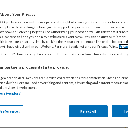
20
About Your Privacy
A
w
889
partners store and access personal data, like browsing data or unique identifiers, 
 Accept enables tracking technologies to support the purposes shown under we and our
ziekte covid-19 veroorzaken. Zo'n 90
 to provide. Selecting Reject All or withdrawing your consent will disable them. If track
rs die in de eerste golf (maart-juni
me content and ads you see may not be as relevant to you. You can resurface this menu
13
ithdraw consent at any time by clicking the Manage Preferences link on the bottom of 
a één jaar nog steeds klachten te
 will have effect within our Website. For more details, refer to our Privacy Policy.
Priva
C
NV-enquête onder ruim 3600
ther not? Then we only place essential and statistical cookies, these do not record an
1
rg en welzijn.
13
r partners process data to provide:
Z
in de eerste maanden van 2020 waren
geolocation data. Actively scan device characteristics for identification. Store and/or 
p
 on a device. Personalised advertising and content, advertising and content measurem
niet noodzakelijk (en was er een tekort),
d services development.
erk besmet zijn geraakt. Pas sinds juni
tners (vendors)
2
het coronavirus.
Tot 15 maart 2021 zijn
13
P
 met SARS-CoV-2, waarvan 900 opgenomen
Preferences
Reject All
I 
1
Me