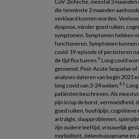
CoV-2infectie, meestal 3 maanden
die tenminste 2 maanden aanhouden
verklaard kunnen worden. Veelvo
dyspnoe, minder goed ruiken, cogn
symptomen. Symptomen hebben mees
functioneren. Symptomen kunnen on
covid-19-episode of persisteren na
3
de tijd fluctueren.
Long covid wordt
genoemd: Post-Acute Sequelae of 
analyses dateren van begin 2021 en
4,5
long covid van 2-24 weken.
Long 
patiënten beschreven. Als mees
pijn in/op de borst, vermoeidheid
goed ruiken, hoofdpijn, cognitiev
artralgie, slaapproblemen, spierpi
zijn oudere leeftijd, vrouwelijk gesl
morbiditeit, ziekenhuisopname en z