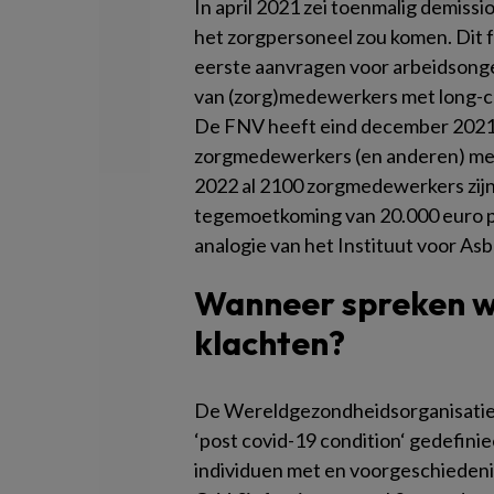
In april 2021 zei toenmalig demissi
het zorgpersoneel zou komen. Dit fo
eerste aanvragen voor arbeidsong
van (zorg)medewerkers met long-cov
De FNV heeft eind december 2021 
zorgmedewerkers (en anderen) met 
2022 al 2100 zorgmedewerkers zijn
tegemoetkoming van 20.000 euro pe
analogie van het Instituut voor Asb
Wanneer spreken w
klachten?
De Wereldgezondheidsorganisati
‘
post covid-19 condition
‘ gedefinie
individuen met en voorgeschiedenis