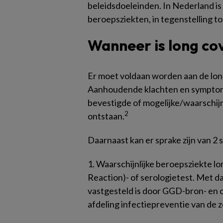
beleidsdoeleinden. In Nederland 
beroepsziekten, in tegenstelling t
Wanneer is long co
Er moet voldaan worden aan de lon
Aanhoudende klachten en symptome
bevestigde of mogelijke/waarschijn
2
ontstaan.
Daarnaast kan er sprake zijn van 2 s
1.
Waarschijnlijke beroepsziekte lo
Reaction)- of serologietest. Met d
vastgesteld is door GGD-bron- en
afdeling infectiepreventie van de z