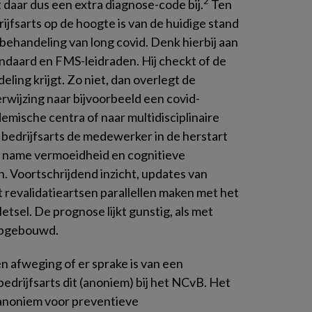
2
daar dus een extra diagnose-code bij.
Ten
rijfsarts op de hoogte is van de huidige stand
ehandeling van long covid. Denk hierbij aan
daard en FMS-leidraden. Hij checkt of de
ng krijgt. Zo niet, dan overlegt de
erwijzing naar bijvoorbeeld een covid-
demische centra of naar multidisciplinaire
e bedrijfsarts de medewerker in de herstart
 name vermoeidheid en cognitieve
. Voortschrijdend inzicht, updates van
t revalidatieartsen parallellen maken met het
tsel. De prognose lijkt gunstig, als met
 opgebouwd.
n afweging of er sprake is van een
bedrijfsarts dit (anoniem) bij het NCvB. Het
anoniem voor preventieve