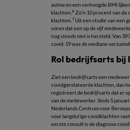
astma en een verhoogde BMI lijken
6
klachten.
Zo’n 10 procent van de 
7
klachten.
Uit een studie van een 
voren dat een op de vijf medewerk
nog steeds niet is hersteld. Van 
covid-19 was de mediane verzuimd
Rol bedrijfsarts bij
Ziet een bedrijfsarts een medewe
covidgerelateerde klachten, dan hee
registreert de bedrijfsarts dat er s
van de medewerker. Sinds 5 januar
Nederlands Centrum voor Beroepsz
voor langdurige covidklachten vast
eerste consult is de diagnose covi