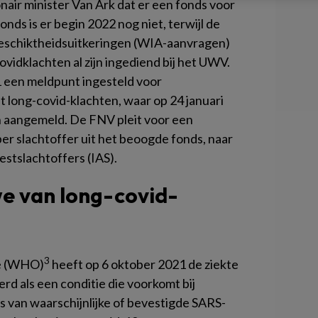
onair minister Van Ark dat er een fonds voor
nds is er begin 2022 nog niet, terwijl de
eschiktheidsuitkeringen (WIA-aanvragen)
idklachten al zijn ingediend bij het UWV.
een meldpunt ingesteld voor
long-covid-klachten, waar op 24 januari
 aangemeld. De FNV pleit voor een
r slachtoffer uit het beoogde fonds, naar
estslachtoffers (IAS).
e van long-covid-
3
e (WHO)
heeft op 6 oktober 2021 de ziekte
erd als een conditie die voorkomt bij
 van waarschijnlijke of bevestigde SARS-