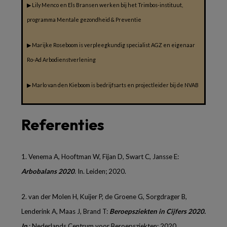
▶
Lily Menco en Els Bransen werken bij het Trimbos-instituut,
programma Mentale gezondheid & Preventie
▶
Marijke Roseboom is verpleegkundig specialist AGZ en eigenaar
Ro-Ad Arbodienstverlening
▶
Marlo van den Kieboom is bedrijfsarts en projectleider bij de NVAB
Referenties
1.
Venema A, Hooftman W, Fijan D, Swart C, Jansse E:
Arbobalans 2020
. In. Leiden; 2020.
2.
van der Molen H, Kuijer P, de Groene G, Sorgdrager B,
Lenderink A, Maas J, Brand T:
Beroepsziekten in Cijfers 2020.
In
.: Nederlands Centrum voor Beroepsziekten; 2020.