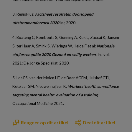
3.
RegioPlus:
Factsheet resultaten doorlopend
uitstroomonderzoek 2020
In.; 2020.
4.
Boateng C, Rombouts S, Gunning A, Kok L, Zaccai K, Jansen
S, ter Haar A, Smink S, Wieringa W, Heida F et al:
Nationale
a(n)ios-enquête 2020 Gezond en veilig werken
. In., vol.
2021: De Jonge Specialist; 2020.
5.
Los FS, van der Molen HF, de Boer AGEM, Hulshof CTJ,
Ketelaar SM, Nieuwenhuijsen K:
Workers’ health surveillance
targeting mental health
:
evaluation of a training
.
Occupational Medicine 2021.
Reageer op dit artikel
Deel dit artikel