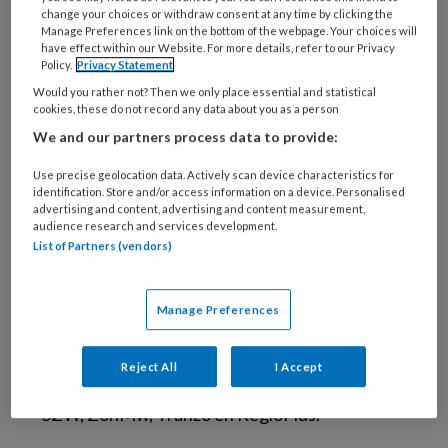
de Nederlandse context. De verkenning van
change your choices or withdraw consent at any time by clicking the
Manage Preferences link on the bottom of the webpage. Your choices will
de internationale literatuur bestond uit het
have effect within our Website. For more details, refer to our Privacy
doorzoeken van de bronnen die waren
Policy.
Privacy Statement
verzameld in het kader van drie verschillende
Would you rather not? Then we only place essential and statistical
cookies, these do not record any data about you as a person
promotieprojecten over PMO bij het Coronel
We and our partners process data to provide:
Instituut; Los (lopend), Ketelaar (2014) en
Ruitenburg (2016), aangevuld met een
Use precise geolocation data. Actively scan device characteristics for
identification. Store and/or access information on a device. Personalised
beperkte PubMed-search. Bronnen over de
advertising and content, advertising and content measurement,
Nederlandse context werden gevonden via de
audience research and services development.
List of Partners (vendors)
geïnteresseerde zorginstellingen, leden van
de regiegroep van het project en het
raadplegen van de database van het RIVM
Manage Preferences
(Loket Gezond Leven) en een website voor
UMC-medewerkers (Dokterhoe?) en bronnen
Reject All
I Accept
van sleutelorganisaties als TNO, IZZ, Inspectie
SZW, ZonMw, Tranzo en RegioPlus.