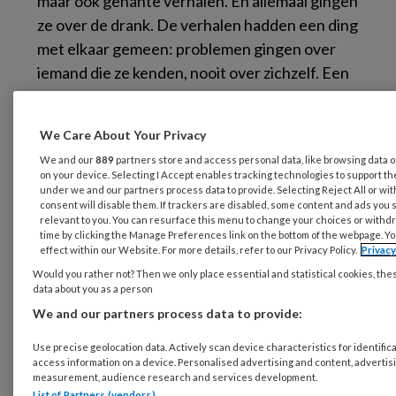
maar ook gênante verhalen. En allemaal gingen
ze over de drank. De verhalen hadden een ding
met elkaar gemeen: problemen gingen over
iemand die ze kenden, nooit over zichzelf. Een
enkel verhaal ging over een incident met een
afgekoelde puber. Door alcoholgebruik.
We Care About Your Privacy
We and our
889
partners store and access personal data, like browsing data or
on your device. Selecting I Accept enables tracking technologies to support 
under we and our partners process data to provide. Selecting Reject All or wi
consent will disable them. If trackers are disabled, some content and ads you 
relevant to you. You can resurface this menu to change your choices or withd
time by clicking the Manage Preferences link on the bottom of the webpage. Yo
effect within our Website. For more details, refer to our Privacy Policy.
Privac
Mary Janssen van Raay is
Would you rather not? Then we only place essential and statistical cookies, the
verslavingsarts en hoofd opleiding
data about you as a person
bij MIAM, Radboudumc Nijmegen
We and our partners process data to provide:
Deze ervaring maakte mij duidelijk hoezeer
Use precise geolocation data. Actively scan device characteristics for identifica
mijn grondhouding naar alcoholgebruik was
access information on a device. Personalised advertising and content, advertis
veranderd sinds ik in de verslavingszorg werk.
measurement, audience research and services development.
List of Partners (vendors)