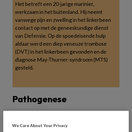
Het betreft een 20-jarige marinier,
werkzaam in het buitenland. Hij neemt
vanwege pijn en zwelling in het linkerbeen
contact op met de geneeskundige dienst
van Defensie. Op de spoedeisende hulp
aldaar werd een diep veneuze trombose
(DVT) in het linkerbeen gevonden en de
diagnose May-Thurner-syndroom (MTS)
gesteld.
Pathogenese
Het MTS is een anatomische variant waarin de
linker vena iliaca communis tussen de rechter
We Care About Your Privacy