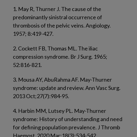
1.
May R, Thurner J. The cause of the
predominantly sinistral occurrence of
thrombosis of the pelvic veins. Angiology.
1957; 8:419-427.
2.
Cockett FB, Thomas ML. The iliac
compression syndrome. Br J Surg. 1965;
52:816-821.
3.
Mousa AY, AbuRahma AF. May-Thurner
syndrome: update and review. Ann Vasc Surg.
2013 Oct;27(7):984-95.
4.
Harbin MM, Lutsey PL. May-Thurner
syndrome: History of understanding and need
for defining population prevalence. J Thromb
Haemost. 2020 Mar;18(3):534-542.