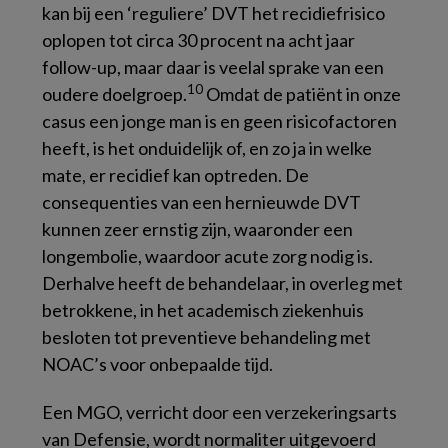
kan bij een ‘reguliere’ DVT het recidiefrisico
oplopen tot circa 30 procent na acht jaar
follow-up, maar daar is veelal sprake van een
10
oudere doelgroep.
Omdat de patiënt in onze
casus een jonge man is en geen risicofactoren
heeft, is het onduidelijk of, en zo ja in welke
mate, er recidief kan optreden. De
consequenties van een hernieuwde DVT
kunnen zeer ernstig zijn, waaronder een
longembolie, waardoor acute zorg nodig is.
Derhalve heeft de behandelaar, in overleg met
betrokkene, in het academisch ziekenhuis
besloten tot preventieve behandeling met
NOAC’s voor onbepaalde tijd.
Een MGO, verricht door een verzekeringsarts
van Defensie, wordt normaliter uitgevoerd