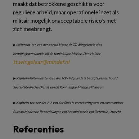
maakt dat betrokkene geschikt is voor
reguliere arbeid, maar operationele inzet als
militair mogelijk onacceptabele risico’s met
zich meebrengt.
▶
Luitenant-ter-zee der
eerste klasse dr. T.T.
Wingelaar is aios
bedrijfsgeneeskunde bij
de Koninklijke Marine,
Den Helder
tt.wingelaar@mindef.nl
▶
Kapitein-luitenant-ter-zee
drs. N.W. Wijnands
is bedrijfsarts en hoofd
Sociaal Medische Dienst
van de Koninklijke
Marine, Hilversum
▶
Kapitein-ter-zee
drs. A.J. van der Sluis
is verzekeringsarts en
commandant
Bureau
Medische Beoordelingen
van het ministerie
van Defensie, Utrecht
Referenties