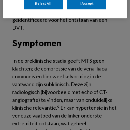
5
postpartumperiode.
In deze casus werden er
Reject All
I Accept
naast MTS geen aanvullende risicofactoren
geïdentificeerd voor het ontstaan van een
DVT.
Symptomen
In de preklinische stadia geeft MTS geen
klachten; de compressie van de vena iliaca
communis en bindweefselvorming in de
vaatwand zijn subklinisch. Deze zijn
radiologisch (bijvoorbeeld met echo of CT-
angiografie) te vinden, maar van onduidelijke
6
klinische relevantie.
Er kan hypertensie in het
veneuze vaatbed van de linker onderste
extremiteit ontstaan, wat geheel