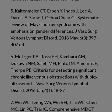
5.
Kaltenmeier CT, Erben Y, Indes J, Lee A,
Dardik A, Sarac T, Ochoa Chaar CI. Systematic
review of May-Thurner syndrome with
emphasis on gender differences. J Vasc Surg
Venous Lymphat Disord. 2018 May;6(3):399-
407.e4.
6.
Metzger PB, Rossi FH, Kambara AM,
Izukawa NM, Saleh MH, Pinto IM, Amorim JE,
Thorpe PE. Criteria for detecting significant
chronic iliac venous obstructions with duplex
ultrasound. J Vasc Surg Venous Lymphat
Disord. 2016 Jan;4(1):18-27
7.
Wu WL, Tzeng WS, Wu RH, Tsai WL, Chen
MC, Lin PC, Tsai IC. Comprehensive MDCT