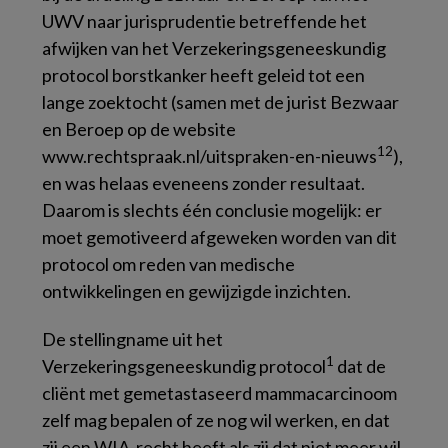
UWV naar jurisprudentie betreffende het
afwijken van het
Verzekeringsgeneeskundig
protocol borstkanker
heeft geleid tot een
lange zoektocht (samen met de jurist Bezwaar
en Beroep op de website
12
www.rechtspraak.nl/uitspraken-en-nieuws
),
en was helaas eveneens zonder resultaat.
Daarom is slechts één conclusie mogelijk: er
moet gemotiveerd afgeweken worden van dit
protocol om reden van medische
ontwikkelingen en gewijzigde inzichten.
De stellingname uit het
1
Verzekeringsgeneeskundig protocol
dat de
cliënt met gemetastaseerd mammacarcinoom
zelf mag bepalen of ze nog wil werken, en dat
zij een WIA-recht heeft als zij dat niet meer wil,