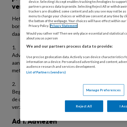
device. Selecting I Accept enables tracking technologies to suppo
verzekeringsartsen
partners process data to provide. Selecting Reject All or withdrawin
trackers are disabled, some content and ads you see may not be as 
menu to change your choices or withdraw consent at any time by c
Het verzekeringsgeneeskundig protocol
the bottom of the webpage. Your choices will have effect within our 
1
borstkanker 2005
werd bestudeerd en
Privacy Policy.
Privacy Statement
daaruit werd het volgende gedestilleerd:
Would you rather not? Then we only place essential and statistical c
about you as a person
We and our partners process data to provide:
1.
Adviezen:
De adviezen die het protocol biedt
Use precise geolocation data. Actively scan device characteristics fo
aan de verzekeringsarts in geval van een cliënt
information on a device. Personalised advertising and content, adv
audience research and services development.
met gemetastaseerde borstkanker.
List of Partners (vendors)
2.
Manage Preferences
Begeleiding:
De re-integratiebegeleiding van
de cliënt met borstkanker voor de
verzekeringsarts werkzaam voor de ziektewet.
Reject All
I Ac
Ad 1. Adviezen