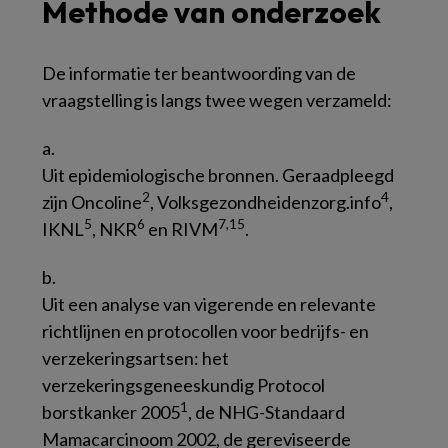
Methode van onderzoek
De informatie ter beantwoording van de
vraagstelling is langs twee wegen verzameld:
a.
Uit epidemiologische bronnen. Geraadpleegd
2
4
zijn Oncoline
, Volksgezondheidenzorg.info
,
5
6
7,15
IKNL
, NKR
en RIVM
.
b.
Uit een analyse van vigerende en relevante
richtlijnen en protocollen voor bedrijfs- en
verzekeringsartsen: het
verzekeringsgeneeskundig
Protocol
1
borstkanker 2005
, de NHG-Standaard
Mamacarcinoom 2002
, de gereviseerde