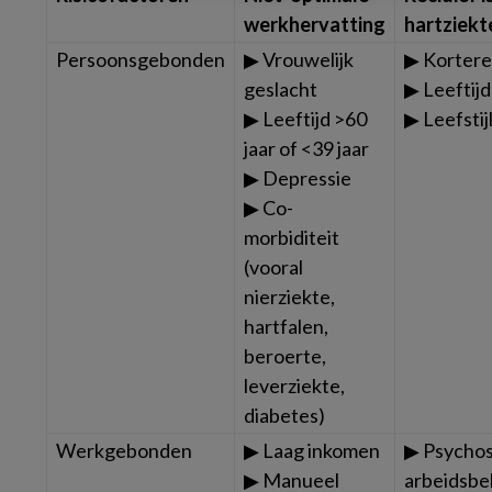
werkhervatting
hartziekt
Persoonsgebonden
▶ Vrouwelijk
▶ Kortere
geslacht
▶ Leeftijd
▶ Leeftijd >60
▶ Leefsti
jaar of <39 jaar
▶ Depressie
▶ Co-
morbiditeit
(vooral
nierziekte,
hartfalen,
beroerte,
leverziekte,
diabetes)
Werkgebonden
▶ Laag inkomen
▶ Psychos
▶ Manueel
arbeidsbe