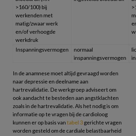
>160/100) bij
>
werkenden met
m
matig/zwaar werk
e
en/of verhoogde
w
werkdruk
Inspanningsvermogen
normaal
li
inspanningsvermogen
i
In de anamnese moet altijd gevraagd worden
naar depressie en deelname aan
hartrevalidatie. De werkgroep adviseert om
ook aandacht te besteden aan angstklachten
zoals in de hartrevalidatie. Als het nodig is om
informatie op te vragen bij de cardioloog
kunnen er op basis van
tabel 3
gerichte vragen
worden gesteld om de cardiale belastbaarheid