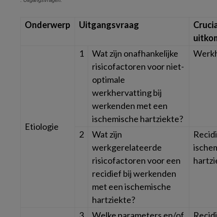
: Uitgangsvragen.
Onderwerp
Uitgangsvraag
Cruci
uitko
1
Wat zijn onafhankelijke
Werkh
risicofactoren voor niet-
optimale
werkhervatting bij
werkenden met een
ischemische hartziekte?
Etiologie
2
Wat zijn
Recidi
werkgerelateerde
ische
risicofactoren voor een
hartzi
recidief bij werkenden
met een ischemische
hartziekte?
3
Welke parameters en/of
Recidi