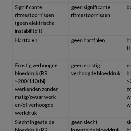
Significante
geen significante
b
ritmestoornissen
ritmestoornissen
(geen elektrische
instabiliteit)
Hartfalen
geen hartfalen
h
II
Ernstig verhoogde
geen ernstig
e
bloeddruk (RR
verhoogde bloeddruk
b
>200/110) bij
>
werkenden zonder
z
matig/zwaar werk
w
en/of verhoogde
w
werkdruk
Slecht ingestelde
geen slecht
s
bloeddruk (RR
ingestelde bloeddruk
b