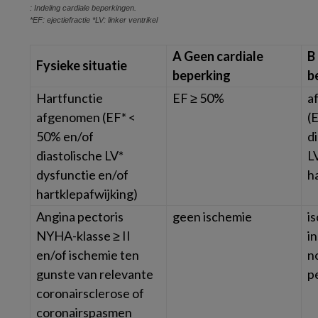
: Indeling cardiale beperkingen.
*EF: ejectiefractie *LV: linker ventrikel
A Geen cardiale
B
Fysieke situatie
beperking
b
Hartfunctie
EF ≥ 50%
a
afgenomen (EF* <
(
50% en/of
d
diastolische LV*
L
dysfunctie en/of
h
hartklepafwijking)
Angina pectoris
geen ischemie
i
NYHA-klasse ≥ II
i
en/of ischemie ten
n
gunste van relevante
p
coronairsclerose of
coronairspasmen