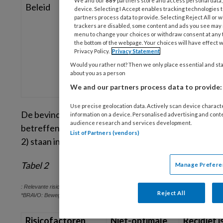
We and our
889
partners store and access personal data, 
een recidief en sterfte?
Beleid
device. Selecting I Accept enables tracking technologies
partners process data to provide. Selecting Reject All or w
5
Wat is het effect van
Werkh
trackers are disabled, some content and ads you see may n
(bedrijfsgeneeskundige)
menu to change your choices or withdraw consent at any 
the bottom of the webpage. Your choices will have effect w
interventies bij
Privacy Policy.
Privacy Statement
werkenden met
Would you rather not? Then we only place essential and stat
about you as a person
ischemische hartziekten
We and our partners process data to provide:
op werkhervatting?
Use precise geolocation data. Actively scan device character
De bevindingen van de literatuurstudie
information on a device. Personalised advertising and con
audience research and services development.
betreffende de etiologie (uitgangsvragen 1 en
List of Partners (vendors)
2) staan in
tabel 2
.
Tabel 2
Manage Prefere
: Relevante risicofactoren.
Reject All
*BRAVO: Bewegen, Roken, Alcohol, Voeding, Ontspanning.
Risicofactoren
Niet-optimale
Recidief 