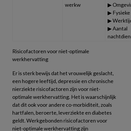
werkw
▶ Omgevi
▶ Fysieke
▶ Werktij
▶ Aantal
nachtdien
Risicofactoren voor niet-optimale
werkhervatting
Er is sterk bewijs dat het vrouwelijk geslacht,
een hogere leeftijd, depressie en chronische
nierziekte risicofactoren zijn voor niet-
optimale werkhervatting. Het is waarschijnlijk
dat dit ook voor andere co-morbiditeit, zoals
hartfalen, beroerte, leverziekte en diabetes
geldt. Werkgebonden risicofactoren voor
niet-optimale werkhervatting zijn