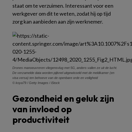
staat om te verzuimen. Interessant voor een
werkgever om dit te weten, zodat hij op tijd
zorg kan aanbieden aan zijn werknemer.
Drones manoeuvreren vliegensvlug met 5G, anders vallen ze uit de lucht.
De verzamelde data worden pijlsnel uitgewisseld met de meldkamer (en
visa versa) ten behoeve van de openbare orde en veiligheid
© koya79 / Getty Images / iStock
Gezondheid en geluk zijn
van invloed op
productiviteit