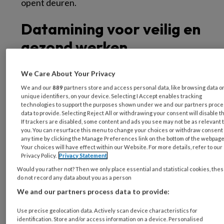
opent deuren.
Datamining voor veilig en
gezond werken
We Care About Your Privacy
Een nieuw equilibrium treedt aan.
We and our
889
partners store and access personal data, like browsing data o
Dataverzameling, datamining en digitale
unique identifiers, on your device. Selecting I Accept enables tracking
technologie worden ingezet in naam van de
technologies to support the purposes shown under we and our partners proc
data to provide. Selecting Reject All or withdrawing your consent will disable t
volksgezondheid. Apps, die ook de privacy en
If trackers are disabled, some content and ads you see may not be as relevant 
veiligheid waarborgen. Maar dat roept weer
you. You can resurface this menu to change your choices or withdraw consent 
any time by clicking the Manage Preferences link on the bottom of the webpage
vragen op. Wie is de eigenaar van al deze data?
Your choices will have effect within our Website. For more details, refer to our
Privacy Policy.
Privacy Statement
Is dat de financier? Is dat de overheid, de GGD,
Would you rather not? Then we only place essential and statistical cookies, the
het RIVM of de Europese Unie? Is dat de
do not record any data about you as a person
ontwikkelaar van de app? En, als deze data
We and our partners process data to provide:
worden verzameld, en ik druk op akkoord voor
Use precise geolocation data. Actively scan device characteristics for
gebruikerslicentie en het plaatsen van
cookies
,
identification. Store and/or access information on a device. Personalised