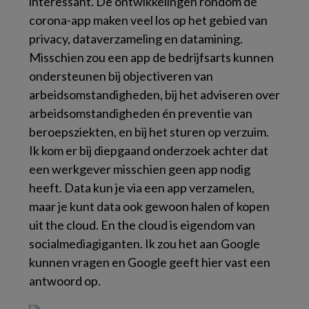
interessant. De ontwikkelingen rondom de
corona-app maken veel los op het gebied van
privacy, dataverzameling en datamining.
Misschien zou een app de bedrijfsarts kunnen
ondersteunen bij objectiveren van
arbeidsomstandigheden, bij het adviseren over
arbeidsomstandigheden én preventie van
beroepsziekten, en bij het sturen op verzuim.
Ik kom er bij diepgaand onderzoek achter dat
een werkgever misschien geen app nodig
heeft. Data kun je via een app verzamelen,
maar je kunt data ook gewoon halen of kopen
uit
the cloud
. En
the cloud
is eigendom van
socialmediagiganten. Ik zou het aan Google
kunnen vragen en Google geeft hier vast een
antwoord op.