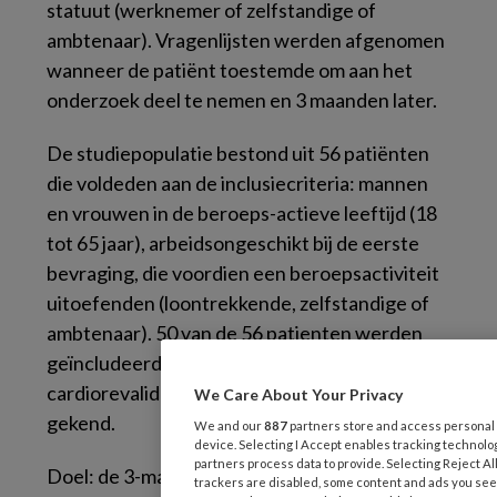
statuut (werknemer of zelfstandige of
ambtenaar). Vragenlijsten werden afgenomen
wanneer de patiënt toestemde om aan het
onderzoek deel te nemen en 3 maanden later.
De studiepopulatie bestond uit 56 patiënten
die voldeden aan de inclusiecriteria: mannen
en vrouwen in de beroeps-actieve leeftijd (18
tot 65 jaar), arbeidsongeschikt bij de eerste
bevraging, die voordien een beroepsactiviteit
uitoefenden (loontrekkende, zelfstandige of
ambtenaar). 50 van de 56 patienten werden
geïncludeerd vanuit een dienst
cardiorevalidatie. De respons rate is niet
We Care About Your Privacy
gekend.
We and our
887
partners store and access personal d
device. Selecting I Accept enables tracking technol
partners process data to provide. Selecting Reject All
Doel: de 3-maanden evolutie in kaart brengen
trackers are disabled, some content and ads you see 