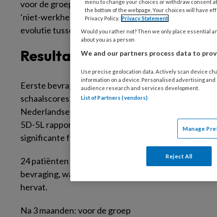
voor de groep ‘werkhervatters’ en de groep
menu to change your choices or withdraw consent at 
the bottom of the webpage. Your choices will have eff
‘niet-werkhervatters’, en het verschil in
Privacy Policy.
Privacy Statement
evolutie tussen beiden.
Would you rather not? Then we only place essential and
about you as a person
Resultaten
We and our partners process data to prov
Use precise geolocation data. Actively scan device char
information on a device. Personalised advertising an
Eerste bevraging: voor de RAND-36 liggen alle
audience research and services development.
schaalscores lager dan bij een gezonde
List of Partners (vendors)
Nederlandse referentiepopulatie. Op de EQ-
5D-5L rapporteert 90.91% (n=50) geen
Manage Pre
significante functioneringsproblemen.
Reject All
24 patiënten namen deel aan de tweede
bevraging, waarvan 14 het werk hadden
hervat.
Na 3 maanden: voor de groep