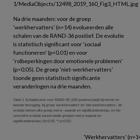
Na drie maanden: voor de groep
‘werkhervatters’ (n=14) evolueerden alle
schalen van de RAND-36 positief. De evolutie
is statistisch significant voor ‘sociaal
functioneren’ (
p
<0.01) en voor
‘rolbeperkingen door emotionele problemen’
(
p
<0.05). De groep ‘niet-werkhervatters’
toonde geen statistisch significante
veranderingen na drie maanden.
Tabel 1
Schaalscores voor RAND-36 (100 puntenschaal) bij eerste en
tweede bevraging, bij groep ‘werkhervatters’ en ‘niet-werkhervatters’, de
evolutie binnen elke groep met
p
– waarde en significantieniveau, en het
verschil in evolutie tussen beide groepen met
p
-waarde en
significantieniveau (*p<0.05; **
p
<0.01)
‘Werkhervatters’ (n=1