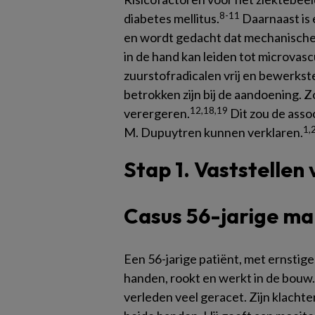
8-11
diabetes mellitus.
Daarnaast is
en wordt gedacht dat mechanische 
in de hand kan leiden tot microvas
zuurstofradicalen vrij en bewerkstel
betrokken zijn bij de aandoening. Z
12,18,19
verergeren.
Dit zou de asso
1,
M. Dupuytren kunnen verklaren.
Stap 1. Vaststellen
Casus 56-jarige ma
Een 56-jarige patiënt, met ernstige
handen, rookt en werkt in de bouw. 
verleden veel geracet. Zijn klachte