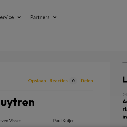
ervice
Partners
L
Opslaan
Reacties
Delen
0
24
puytren
A
r
i
even Visser
Paul Kuijer