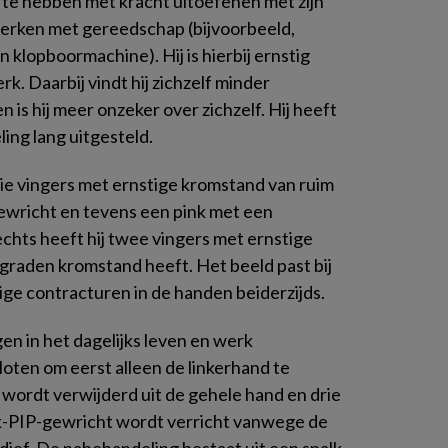
 te hebben met kracht uitoefenen met zijn
werken met gereedschap (bijvoorbeeld,
n klopboormachine). Hij is hierbij ernstig
rk. Daarbij vindt hij zichzelf minder
n is hij meer onzeker over zichzelf. Hij heeft
ing lang uitgesteld.
rie vingers met ernstige kromstand van ruim
ewricht en tevens een pink met een
chts heeft hij twee vingers met ernstige
 graden kromstand heeft. Het beeld past bij
ge contracturen in de handen beiderzijds.
 in het dagelijks leven en werk
loten om eerst alleen de linkerhand te
ordt verwijderd uit de gehele hand en drie
nk-PIP-gewricht wordt verricht vanwege de