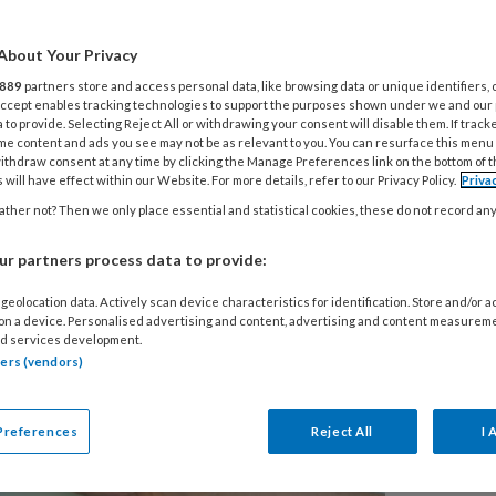
20
nechien Beumer
About Your Privacy
A
w
889
partners store and access personal data, like browsing data or unique identifiers, 
1-3
 Accept enables tracking technologies to support the purposes shown under we and our
ogt de kans op M. Dupuytren.
 to provide. Selecting Reject All or withdrawing your consent will disable them. If track
4-12
bonden risicofactoren.
Wat het
me content and ads you see may not be as relevant to you. You can resurface this menu
13
ithdraw consent at any time by clicking the Manage Preferences link on the bottom of 
 niet bekend. Een aanpak van
 will have effect within our Website. For more details, refer to our Privacy Policy.
Priva
C
 werkt daarom mogelijk het beste.
ther not? Then we only place essential and statistical cookies, these do not record an
13
r partners process data to provide:
B
geolocation data. Actively scan device characteristics for identification. Store and/or 
 on a device. Personalised advertising and content, advertising and content measurem
d services development.
13
tners (vendors)
P
Preferences
Reject All
I 
Me