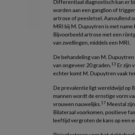
Differentiaal diagnostisch kan er b
worden aan een ganglion of trigger
artrose of peesletsel. Aanvullend 
MRI bij M. Dupuytren is met name b
Bijvoorbeeld artrose met een rönt
van zwellingen, middels een MRI.
De behandeling van M. Dupuytren st
13
van ongeveer 20 graden.
Er zijn
echter komt M. Dupuytren vaak teru
De prevalentie ligt wereldwijd op 8
mannen wordt de ernstige vorm van
17
vrouwen nauwelijks.
Meestal zijn
Bilateraal voorkomen, positieve fa
leeftijd vergroten de kans op een e
Risicofactoren voor het ziektebeeld