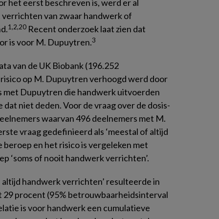
r het eerst beschreven is, werd er al
t verrichten van zwaar handwerk of
1,2,20
nd.
Recent onderzoek laat zien dat
3
or is voor M. Dupuytren.
ata van de UK Biobank (196.252
 risico op M. Dupuytren verhoogd werd door
 met Dupuytren die handwerk uitvoerden
dat niet deden. Voor de vraag over de dosis-
 deelnemers waarvan 496 deelnemers met M.
ste vraag gedefinieerd als ‘meestal of altijd
 beroep en het risico is vergeleken met
ep ‘soms of nooit handwerk verrichten’.
f altijd handwerk verrichten’ resulteerde in
t 29 procent (95% betrouwbaarheidsinterval
elatie is voor handwerk een cumulatieve