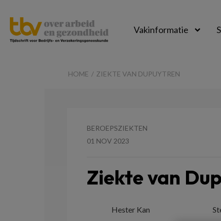
Vakinformatie
S
TBV-
Online
HOME
ZIEKTE VAN DUPUYTREN
BEROEPSZIEKTEN
01 NOV 2023
Ziekte van Du
Hester Kan
St