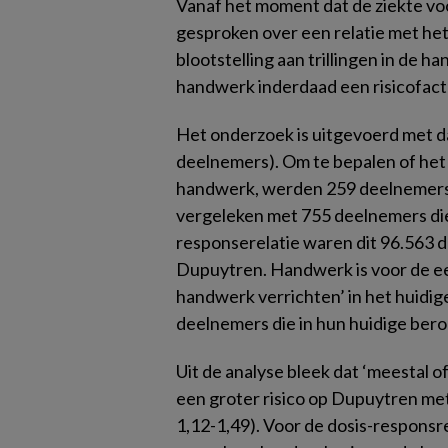
Vanaf het moment dat de ziekte voo
gesproken over een relatie met he
blootstelling aan trillingen in de ha
handwerk inderdaad een risicofact
Het onderzoek is uitgevoerd met d
deelnemers). Om te bepalen of het
handwerk, werden 259 deelnemers
vergeleken met 755 deelnemers die 
responserelatie waren dit 96.563
Dupuytren. Handwerk is voor de eer
handwerk verrichten’ in het huidige
deelnemers die in hun huidige bero
Uit de analyse bleek dat ‘meestal o
een groter risico op Dupuytren me
1,12-1,49). Voor de dosis-responsr