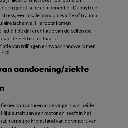
 er een genetische component bij Dupuytren
stress, een lokale immuunreactie of trauma
culaire ischemie. Hierdoor komen
ligt dit de differentiatie van de cellen die
o kan de ziekte ontstaan of
ciatie van trillingen en zwaar handwerk met
2,3,20
 van aandoening/ziekte
n
 flexiecontracturen in de vingers van beide
Hij sleutelt aan een motor en heeft in het
n zijn ernstige kromstand van de vingers van