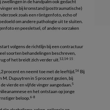
ij zwellingen in de handpalm ook gedacht
vinger en bij kromstand (posttraumatische)
onderzoek zoals een röntgenfoto, echo of
edoeld om andere pathologie uit te sluiten.
genfoto en peesletsel, of andere oorzaken
art volgens de richtlijn bij een contractuur
 veel soorten behandelingen beschreven,
12,14-15
g of het breidt zich verder uit.
16
,2 procent en neemt toe met de leeftijd.
Bij
 M. Dupuytren in 5 procent gezien, bij
5
 de vierde en vijfde vinger aangedaan.
milieanamnese en het ontstaan op jonge
6-8
rnstiger beloop.
 zijn alcoholisme, roken, epilepsie en