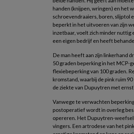
beide handen. Hij geeft aan moeite
handen (knijpen, wringen) en het 
schroevendraaiers, boren, slijptol e
beperkt in het uitvoeren van zijn we
inzetbaar, voelt zich minder nuttig e
een eigen bedrijf en heeft behandel
De man heeft aan zijn linkerhand d
50 graden beperking in het MCP-g
flexiebeperking van 100 graden. Re
kromstand, waarbij de pink ruim 90
de ziekte van Dupuytren met ernsti
Vanwege te verwachten beperkingen
postoperatief wordt in overleg bes
opereren. Het Dupuytren-weefsel w
vingers. Een artrodese van het pi