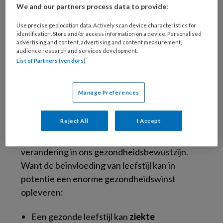
We and our partners process data to provide:
Use precise geolocation data. Actively scan device characteristics for
identification. Store and/or access information on a device. Personalised
Leefstijlgeneeskunde is
advertising and content, advertising and content measurement,
audience research and services development.
de basis voor iedere
List of Partners (vendors)
praktijk
Manage Preferences
Tijdens het congres Leefstijlgeneeskunde in
Reject All
I Accept
de spreekkamer ontdekt u hoe u, als
behandelaar, bijdraagt aan een grote
verandering in ons gezondheidsbewustzijn.
Want de beïnvloeding van leefstijl kan in
potentie een enorme gezondheidswinst
opleveren:
Een gezonde leefstijl kan
ziekte