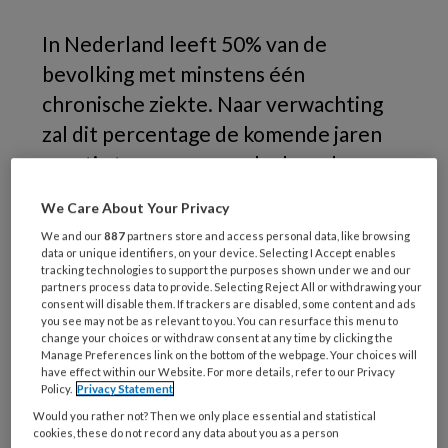
In Nederland leeft 50% van de
bevolking met minstens één
chronische ziekte. Naar verwachting
zal dit percentage de komende jaren
ernstig toenemen, mede door de
vergrijzing. Maar wist u dat dat 80%
We Care About Your Privacy
van de meest voorkomende
We and our
887
partners store and access personal data, like browsing
chronische ziekten
data or unique identifiers, on your device. Selecting I Accept enables
tracking technologies to support the purposes shown under we and our
leefstijlgerelateerd zijn?
partners process data to provide. Selecting Reject All or withdrawing your
consent will disable them. If trackers are disabled, some content and ads
you see may not be as relevant to you. You can resurface this menu to
change your choices or withdraw consent at any time by clicking the
Manage Preferences link on the bottom of the webpage. Your choices will
have effect within our Website. For more details, refer to our Privacy
Policy.
Privacy Statement
Would you rather not? Then we only place essential and statistical
cookies, these do not record any data about you as a person