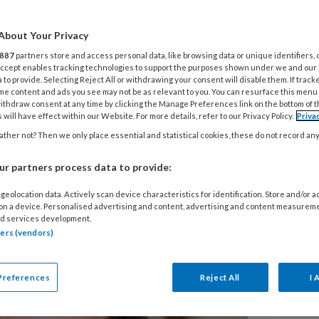
About Your Privacy
eem in de top drie van
30
887
partners store and access personal data, like browsing data or unique identifiers, 
N
d is echter sprake van een
 Accept enables tracking technologies to support the purposes shown under we and our
 to provide. Selecting Reject All or withdrawing your consent will disable them. If track
’, stelt professor Thomas
me content and ads you see may not be as relevant to you. You can resurface this menu
ithdraw consent at any time by clicking the Manage Preferences link on the bottom of 
 het Amsterdam UMC. Tijdens het
29
 will have effect within our Website. For more details, refer to our Privacy Policy.
Priva
‘
gaat hij nader in op
hand- en polsklachten
ther not? Then we only place essential and statistical cookies, these do not record an
w
ningen aan de hand die van invloed
d
r partners process data to provide:
eit.
geolocation data. Actively scan device characteristics for identification. Store and/or 
 on a device. Personalised advertising and content, advertising and content measurem
28
d services development.
N
tners (vendors)
v
Preferences
Reject All
I 
T