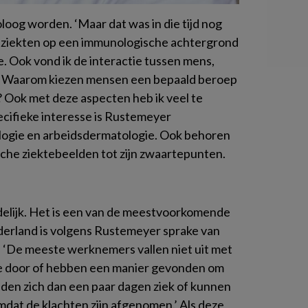
oog worden. ‘Maar dat was in die tijd nog
idziekten op een immunologische achtergrond
e. Ook vond ik de interactie tussen mens,
. Waarom kiezen mensen een bepaald beroep
 Ook met deze aspecten heb ik veel te
pecifieke interesse is Rustemeyer
ologie en arbeidsdermatologie. Ook behoren
he ziektebeelden tot zijn zwaartepunten.
idelijk. Het is een van de meestvoorkomende
derland is volgens Rustemeyer sprake van
 ‘De meeste werknemers vallen niet uit met
 door of hebben een manier gevonden om
den zich dan een paar dagen ziek of kunnen
mdat de klachten zijn afgenomen.’ Als deze