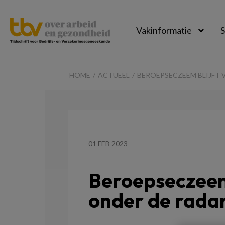
Vakinformatie
S
TBV-
Online
HOME
ACTUEEL
BEROEPSECZEEM BLIJFT 
01 FEB 2023
Beroepseczeem
onder de radar