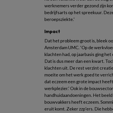
werknemers verder gezond zijn kom
bedrijfsarts op het spreekuur. De
beroepsziekte.’
Impact
Dat het probleem groot is, bleek o
Amsterdam UMC. ‘Op de werkvloer
klachten had, op jaarbasis ging he
Dat is dus meer dan een kwart. Toc
klachten uit. De rest verzint crea
moeite om het werk goed te verric
dat eczeem een grote impact heeft
werkplezier.’ Ook in de bouwsect
handhuidaandoeningen. Het beeld 
bouwvakkers heeft eczeem. Sommig
eruit komt. Zeker zzp’ers. Die heb