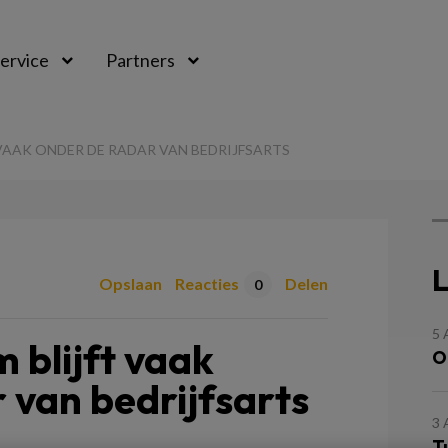
ervice
Partners
VAAK ONDER DE RADAR VAN BEDRIJFSARTS
L
Opslaan
Reacties
Delen
0
5
 blijft vaak
O
 van bedrijfsarts
3
T