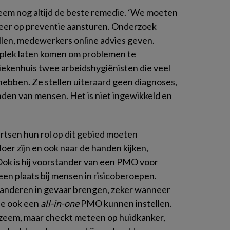
eem nog altijd de beste remedie. ‘We moeten
 meer op preventie aansturen. Onderzoek
ullen, medewerkers online advies geven.
plek laten komen om problemen te
ziekenhuis twee arbeidshygiënisten die veel
hebben. Ze stellen uiteraard geen diagnoses,
nden van mensen. Het is niet ingewikkeld en
rtsen hun rol op dit gebied moeten
loer zijn en ook naar de handen kijken,
Ook is hij voorstander van een PMO voor
een plaats bij mensen in risicoberoepen.
e anderen in gevaar brengen, zeker wanneer
 je ook een
all-in-one
PMO kunnen instellen.
eczeem, maar checkt meteen op huidkanker,