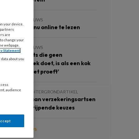
 JULI 2026
NIEUWS
on your device.
ieuwste TBV nu online te lezen
 partners
ers are
 to change your
the webpage.
 JULI 2026
NIEUWS
cy Statement
De bedrijfsarts die geen
y data about you
erkplekbezoek doet, is als een kok
ie het eten niet proeft’
access
ent, audience
 JULI 2026
ACHTERGRONDARTIKEL
ivel: Tekort aan verzekeringsartsen
raagt om ingrijpende keuzes
Accept
oon meer nieuws