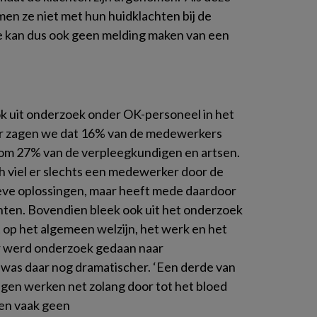
en ze niet met hun huidklachten bij de
ze kan dus ook geen melding maken van een
ok uit onderzoek onder OK-personeel in het
 zagen we dat 16% van de medewerkers
t om 27% van de verpleegkundigen en artsen.
h viel er slechts een medewerker door de
tieve oplossingen, maar heeft mede daardoor
hten. Bovendien bleek ook uit het onderzoek
 op het algemeen welzijn, het werk en het
or werd onderzoek gedaan naar
was daar nog dramatischer. ‘Een derde van
en werken net zolang door tot het bloed
ben vaak geen