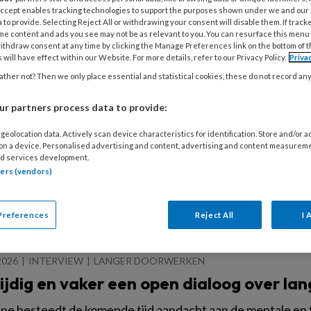
jzonder hoogleraar Duurzame Inzetbaarheid Annet de Lan
 Accept enables tracking technologies to support the purposes shown under we and our
 to provide. Selecting Reject All or withdrawing your consent will disable them. If track
me content and ads you see may not be as relevant to you. You can resurface this menu
ithdraw consent at any time by clicking the Manage Preferences link on the bottom of 
 will have effect within our Website. For more details, refer to our Privacy Policy.
Priva
6
ACHTERGRONDARTIKEL
PREVENTIE
ther not? Then we only place essential and statistical cookies, these do not record an
fsartsen pleiten voor preventie in plaa
r partners process data to provide:
r hoogleraar Arbeids- en bedrijfsgeneeskunde Frederieke 
geolocation data. Actively scan device characteristics for identification. Store and/or 
vicevoorzitter van de NVAB), reageren in de NRC kritisc
 on a device. Personalised advertising and content, advertising and content measurem
 WIA-uitkering te verlagen. Volgens hen richt het kabinets
d services development.
tners (vendors)
heersing achteraf, terwijl juist meer aandacht nodig is v
rzuim.
Preferences
Reject All
I 
2026
INTERVIEW
LANGER DOORWERKEN
tijdig en vaker een open dialoog over l
ne besteedt de komende tijd aandacht aan de mentale en 