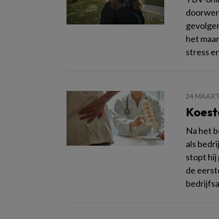
doorwerk
gevolgen
het maar 
stress en
24 MAART
Koeste
Na het b
als bedr
stopt hij
de eerst
bedrijfsa