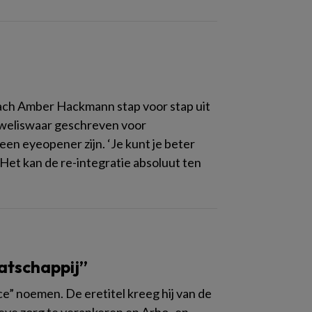
oach Amber Hackmann stap voor stap uit
is weliswaar geschreven voor
en eyeopener zijn. ‘Je kunt je beter
 Het kan de re-integratie absoluut ten
atschappij”
e” noemen. De eretitel kreeg hij van de