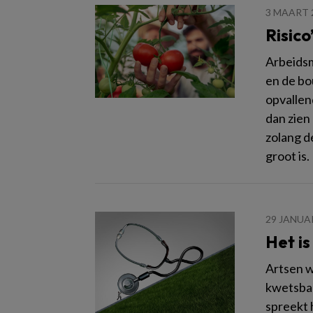
3 MAART 
Risico
Arbeidsm
en de bo
opvallen
dan zien
zolang d
groot is.
29 JANUA
Het i
Artsen w
kwetsbaa
spreekt 