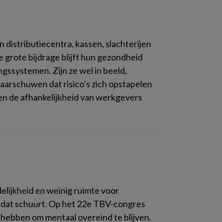
distributiecentra, kassen, slachterijen
 grote bijdrage blijft hun gezondheid
gssystemen. Zijn ze wel in beeld,
aarschuwen dat risico’s zich opstapelen
 en de afhankelijkheid van werkgevers
lijkheid en weinig ruimte voor
 dat schuurt. Op het 22e TBV-congres
g hebben om mentaal overeind te blijven.