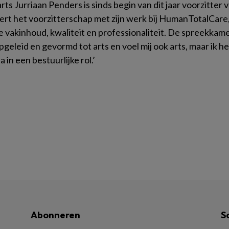
arts Jurriaan Penders is sinds begin van dit jaar voorzitte
rt het voorzitterschap met zijn werk bij HumanTotalCare, 
 vakinhoud, kwaliteit en professionaliteit. De spreekkamer
pgeleid en gevormd tot arts en voel mij ook arts, maar ik h
a in een bestuurlijke rol.’
Abonneren
S