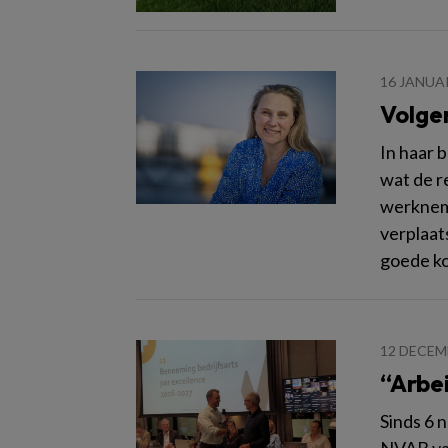
16 JANUA
Volge
In haar 
wat de r
werkneme
verplaat
goede k
12 DECEM
“Arbe
Sinds 6 