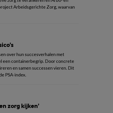
eve zorg te verankeren en Arbo- en
project Arbeidsgerichte Zorg, waarvan
sico’s
rtsen over hun succesverhalen met
eel een containerbegrip. Door concrete
pireren en samen successen vieren. Dit
 de PSA-index.
n zorg kijken’