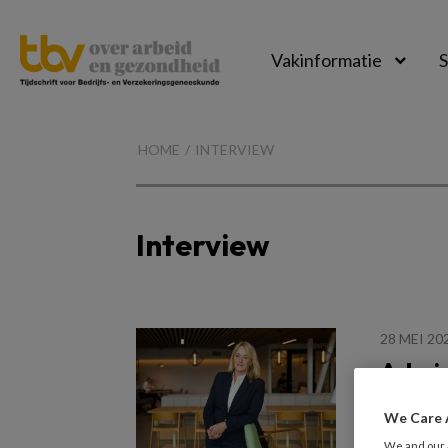
Vakinformatie
S
TBV-
Online
HOME
INTERVIEW
Interview
28 MEI 20
Arbei
De AOW-l
We Care 
langer t
We and our