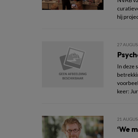
NVAB van
curatiev
hij projec
27 AUGUS
Psycho
In deze 
betrekki
voorbeel
keer: Ju
21 AUGUS
‘We m