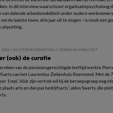
en. In dit interview waarschuwt organisatiepsycholoog d
 van dalende arbeidsmobiliteit onder oudere werknemers. Va
om de laatste twee, drie jaar uit te zingen – is nooit een go
 uitputting.
 2026
ACHTERGRONDARTIKEL
KENNIS EN KWALITEIT
r (ook) de curatie
ereiken van de pensioengerechtigde leeftijd werkte Pierr
ijfsarts van het Laurentius Ziekenhuis Roermond. Met de 70
 per 1 mei. Vóór zijn vertrek wil hij de beroepsgroep nog é
e plaats arts en dan pas bedrijfsarts’, aldus Swerts, die pl
rts.