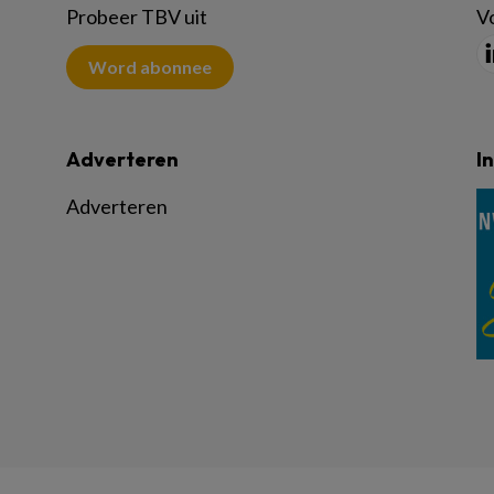
Probeer TBV uit
Vo
Word abonnee
Adverteren
I
Adverteren