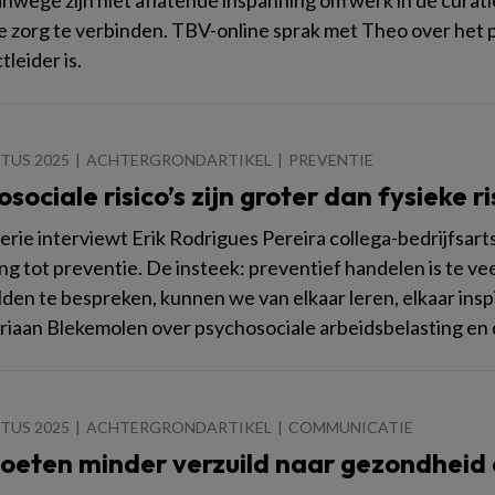
wege zijn niet aflatende inspanning om werk in de curati
e zorg te verbinden. TBV-online sprak met Theo over het 
tleider is.
TUS 2025
ACHTERGRONDARTIKEL
PREVENTIE
sociale risico’s zijn groter dan fysieke ri
serie interviewt Erik Rodrigues Pereira collega-bedrijfsa
ng tot preventie. De insteek: preventief handelen is te v
den te bespreken, kunnen we van elkaar leren, elkaar ins
rriaan Blekemolen over psychosociale arbeidsbelasting en
TUS 2025
ACHTERGRONDARTIKEL
COMMUNICATIE
oeten minder verzuild naar gezondheid e