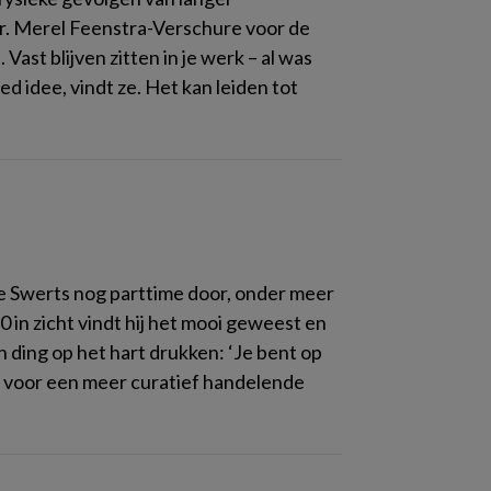
r. Merel Feenstra-Verschure voor de
st blijven zitten in je werk – al was
ed idee, vindt ze. Het kan leiden tot
e Swerts nog parttime door, onder meer
 in zicht vindt hij het mooi geweest en
én ding op het hart drukken: ‘Je bent op
eit voor een meer curatief handelende