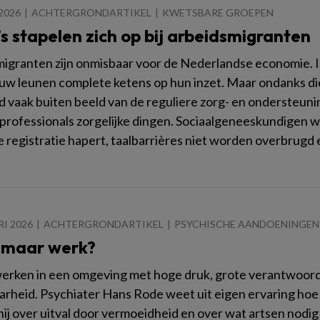
2026
ACHTERGRONDARTIKEL
KWETSBARE GROEPEN
’s stapelen zich op bij arbeidsmigranten
igranten zijn onmisbaar voor de Nederlandse economie. In 
uw leunen complete ketens op hun inzet. Maar ondanks die
d vaak buiten beeld van de reguliere zorg- en ondersteunin
 professionals zorgelijke dingen. Sociaalgeneeskundigen w
e registratie hapert, taalbarrières niet worden overbrugd
RI 2026
ACHTERGRONDARTIKEL
PSYCHISCHE AANDOENINGEN
s maar werk?
erken in een omgeving met hoge druk, grote verantwoorde
rheid. Psychiater Hans Rode weet uit eigen ervaring hoe
hij over uitval door vermoeidheid en over wat artsen nodi