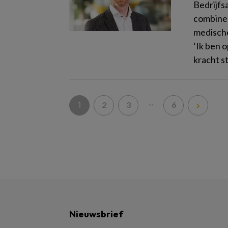
Bedrijfs
combinee
medische
‘Ik ben o
kracht st
...
1
2
3
6
Nieuwsbrief