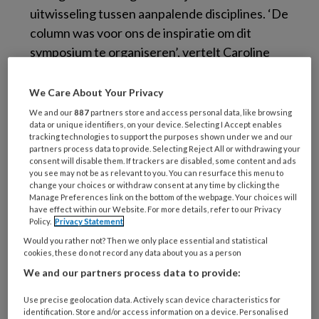
uitwisseling tussen aanpalende disciplines. ‘De
column was voor ons de inspiratie om dit
symposium te organiseren’, vertelt Caroline
Horikx, arbeid- en gezondheidspsycholoog en
gedragswetenschappelijk docent aan de
We Care About Your Privacy
huisartsenopleiding van de Radboud
We and our
887
partners store and access personal data, like browsing
data or unique identifiers, on your device. Selecting I Accept enables
Universiteit. Ze is medeorganisator van het
tracking technologies to support the purposes shown under we and our
symposium waarop burn-out(klachten) én
partners process data to provide. Selecting Reject All or withdrawing your
consent will disable them. If trackers are disabled, some content and ads
interdisciplinaire samenwerking centraal
you see may not be as relevant to you. You can resurface this menu to
staan.
change your choices or withdraw consent at any time by clicking the
Manage Preferences link on the bottom of the webpage. Your choices will
have effect within our Website. For more details, refer to our Privacy
Complex
Policy.
Privacy Statement
Would you rather not? Then we only place essential and statistical
Het is een belangrijk onderwerp, want
cookies, these do not record any data about you as a person
We and our partners process data to provide:
psychisch verzuim is de afgelopen decennia
uitgegroeid tot de belangrijkste uitvalreden
Use precise geolocation data. Actively scan device characteristics for
voor werk. Volgens het ministerie van SZW
identification. Store and/or access information on a device. Personalised