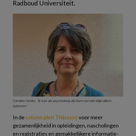
Radboud Universiteit.
Caroline Horikx: 'Ik kan als psycholoog die burn-out niet altijd alleen
oplossen.'
In de
column pleit Thijssens
voor meer
gezamenlijkheid in opleidingen, nascholingen
en registraties en gemakkelijkere informatie-