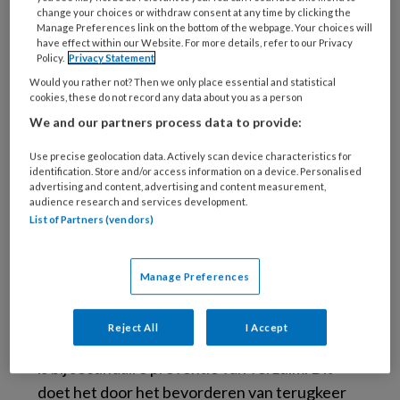
change your choices or withdraw consent at any time by clicking the
mechanismen aan de orde gekomen.
Manage Preferences link on the bottom of the webpage. Your choices will
have effect within our Website. For more details, refer to our Privacy
Policy.
Privacy Statement
Van arbeid naar gezondheid, een
Would you rather not? Then we only place essential and statistical
veranderende rol voor de
cookies, these do not record any data about you as a person
bedrijfsarts…
We and our partners process data to provide:
Frederieke Schaafsma
Use precise geolocation data. Actively scan device characteristics for
identification. Store and/or access information on a device. Personalised
advertising and content, advertising and content measurement,
Ook WHO-cijfers duiden er nu op dat
audience research and services development.
Nederland het internationaal vergeleken niet
List of Partners (vendors)
goed doet als het gaat om de preventie van
mortaliteit door beroepsrisico’s. De
Manage Preferences
arbeidsinspectie merkt daarbij in haar rapport
‘Staat van Gezond werk’ op dat de
Reject All
I Accept
bedrijfsgeneeskunde voornamelijk betrokken
is bij secundaire preventie van verzuim. Dit
doet het door het bevorderen van terugkeer