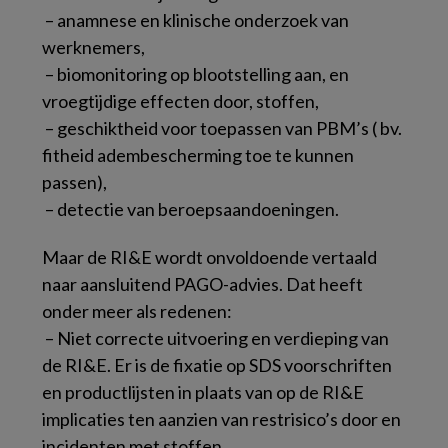
­ – anamnese en klinische onderzoek van
werknemers,
­ – biomonitoring op blootstelling aan, en
vroegtijdige effecten door, stoffen,
­ – geschiktheid voor toepassen van PBM’s ( bv.
fitheid adembescherming toe te kunnen
passen),
­ – detectie van beroepsaandoeningen.
Maar de RI&E wordt onvoldoende vertaald
naar aansluitend PAGO-advies. Dat heeft
onder meer als redenen:
­ – Niet correcte uitvoering en verdieping van
de RI&E. Er is de fixatie op SDS voorschriften
en productlijsten in plaats van op de RI&E
implicaties ten aanzien van restrisico’s door en
incidenten met stoffen.