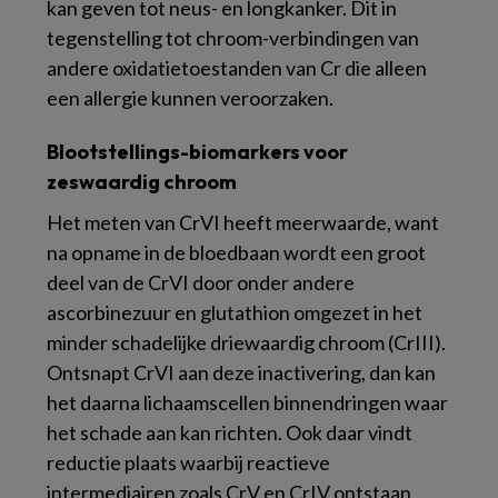
kan geven tot neus- en longkanker. Dit in
tegenstelling tot chroom-verbindingen van
andere oxidatietoestanden van Cr die alleen
een allergie kunnen veroorzaken.
Blootstellings-biomarkers voor
zeswaardig chroom
Het meten van CrVI heeft meerwaarde, want
na opname in de bloedbaan wordt een groot
deel van de CrVI door onder andere
ascorbinezuur en glutathion omgezet in het
minder schadelijke driewaardig chroom (CrIII).
Ontsnapt CrVI aan deze inactivering, dan kan
het daarna lichaamscellen binnendringen waar
het schade aan kan richten. Ook daar vindt
reductie plaats waarbij reactieve
intermediairen zoals CrV en CrIV ontstaan