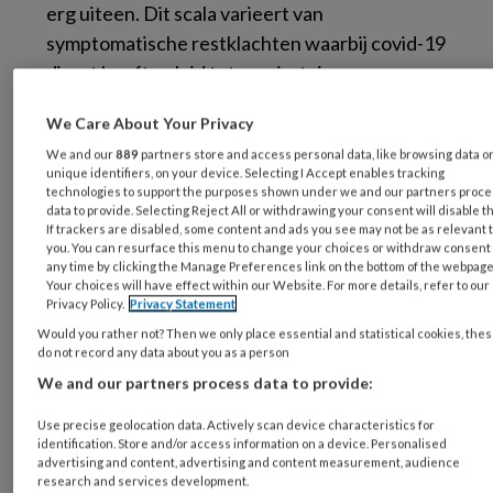
erg uiteen. Dit scala varieert van
symptomatische restklachten waarbij covid-19
direct heeft geleid tot respiratoire,
cardiovasculaire en neurologische
We Care About Your Privacy
complicaties of indirecte complicaties ten
We and our
889
partners store and access personal data, like browsing data o
gevolge van bijvoorbeeld secundaire hypoxie
unique identifiers, on your device. Selecting I Accept enables tracking
3
3-5
of trombose
, tot vermoeidheidsklachten.
technologies to support the purposes shown under we and our partners proc
data to provide. Selecting Reject All or withdrawing your consent will disable t
Zo komen bij long covid vaak orgaan-specifieke
If trackers are disabled, some content and ads you see may not be as relevant 
klachten voor waarbij vaak geen aantoonbare
you. You can resurface this menu to change your choices or withdraw consent 
any time by clicking the Manage Preferences link on the bottom of the webpage
5
schade kan worden vastgesteld.
Eerder werd
Your choices will have effect within our Website. For more details, refer to our
Privacy Policy.
Privacy Statement
in dit tijdschrift ingezoomd op de vergelijking
Would you rather not? Then we only place essential and statistical cookies, the
tussen long covid en het
do not record any data about you as a person
5
chronischevermoeidheidssyndroom.
We and our partners process data to provide:
Ondanks schattingen ontbreken duidelijke
prevalentiecijfers op dit moment met
Use precise geolocation data. Actively scan device characteristics for
identification. Store and/or access information on a device. Personalised
betrekking tot langdurige klachten, zoals
advertising and content, advertising and content measurement, audience
research and services development.
bijvoorbeeld chronische vermoeidheid. De