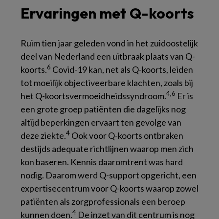
Ervaringen met Q-koorts
Ruim tien jaar geleden vond in het zuidoostelijk
deel van Nederland een uitbraak plaats van Q-
6
koorts.
Covid-19 kan, net als Q-koorts, leiden
tot moeilijk objectiveerbare klachten, zoals bij
4,6
het Q-koortsvermoeidheidssyndroom.
Er is
een grote groep patiënten die dagelijks nog
altijd beperkingen ervaart ten gevolge van
4
deze ziekte.
Ook voor Q-koorts ontbraken
destijds adequate richtlijnen waarop men zich
kon baseren. Kennis daaromtrent was hard
nodig. Daarom werd Q-support opgericht, een
expertisecentrum voor Q-koorts waarop zowel
patiënten als zorgprofessionals een beroep
4
kunnen doen.
De inzet van dit centrum is nog