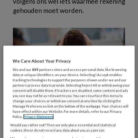
volgens ons wel iets waarmee rekening
gehouden moet worden.
We Care About Your Privacy
We and our
889
partners store and access personal data, like browsing
data or unique identifiers, on your device. Selecting I Accept enables
tracking technologies to support the purposes shown under we and our
partners process data to provide. Selecting Reject All or withdrawing your
consent will disable them. If trackers are disabled, some content and ads
you see may not be as relevant to you. You can resurface this menu to
© Siphosethu F / peopleimages.com / AdobeStock
change your choices or withdraw consent at any time by clicking the
Manage Preferences link on the bottom of the webpage. Your choices will
have effect within our Website. For more details, refer to our Privacy
Wees je ervan bewust dat
Policy.
Privacy Statement
hoogbegaafdheid voorkomt binnen de SMZ-
Would you rather not? Then we only place essential and statistical
cookies, these do not record any data about you as a person
populatie.
Een deel van de hoogbegaafden