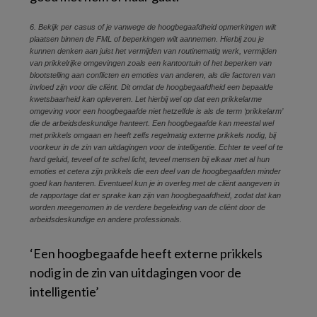
6.
Bekijk per casus of je vanwege de hoogbegaafdheid opmerkingen wilt
plaatsen binnen de FML of beperkingen wilt aannemen.
Hierbij zou je
kunnen denken aan juist het vermijden van routinematig werk, vermijden
van prikkelrijke omgevingen zoals een kantoortuin of het beperken van
blootstelling aan conflicten en emoties van anderen, als die factoren van
invloed zijn voor die cliënt. Dit omdat de hoogbegaafdheid een bepaalde
kwetsbaarheid kan opleveren. Let hierbij wel op dat een prikkelarme
omgeving voor een hoogbegaafde niet hetzelfde is als de term ‘prikkelarm’
die de arbeidsdeskundige hanteert. Een hoogbegaafde kan meestal wel
met prikkels omgaan en heeft zelfs regelmatig externe prikkels nodig, bij
voorkeur in de zin van uitdagingen voor de intelligentie. Echter te veel of te
hard geluid, teveel of te schel licht, teveel mensen bij elkaar met al hun
emoties et cetera zijn prikkels die een deel van de hoogbegaafden minder
goed kan hanteren. Eventueel kun je in overleg met de cliënt aangeven in
de rapportage dat er sprake kan zijn van hoogbegaafdheid, zodat dat kan
worden meegenomen in de verdere begeleiding van de cliënt door de
arbeidsdeskundige en andere professionals.
‘Een hoogbegaafde heeft externe prikkels
nodig
in de zin van uitdagingen voor de
intelligentie’