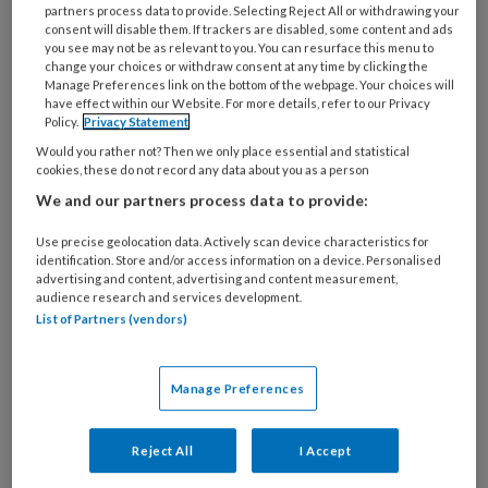
worden, vooral vanwege de
partners process data to provide. Selecting Reject All or withdrawing your
consent will disable them. If trackers are disabled, some content and ads
beperkingen in het sociale verkeer en
you see may not be as relevant to you. You can resurface this menu to
de negatieve invloed die dat heeft,
change your choices or withdraw consent at any time by clicking the
Manage Preferences link on the bottom of the webpage. Your choices will
zowel op hun welzijn als op hun werk.
have effect within our Website. For more details, refer to our Privacy
Policy.
Privacy Statement
Voor sociaalgeneeskundigen, die het
Would you rather not? Then we only place essential and statistical
functioneren van mensen vanuit een
cookies, these do not record any data about you as a person
biopsychosociaal perspectief moeten
We and our partners process data to provide:
beoordelen, bepaald geen verrassing,
Use precise geolocation data. Actively scan device characteristics for
zou ik denken.
identification. Store and/or access information on a device. Personalised
advertising and content, advertising and content measurement,
audience research and services development.
Maar voorlopig blijft corona nog even de baas
List of Partners (vendors)
en krijgen bedrijfs- en verzekeringsartsen
steeds meer te maken met de gevolgen van
Manage Preferences
een doorgemaakte COVID-19 op het kunnen
functioneren in werk. Niet alleen met
Reject All
I Accept
gevolgen op de korte termijn, maar zeker ook