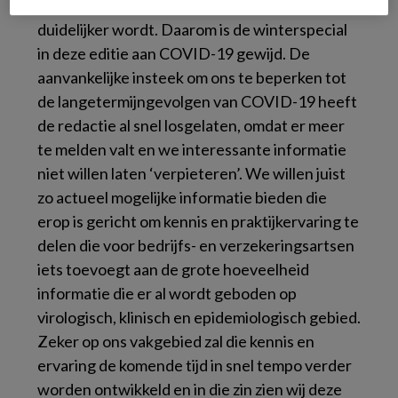
op de langere termijn, zoals intussen steeds
duidelijker wordt. Daarom is de winterspecial
in deze editie aan COVID-19 gewijd. De
aanvankelijke insteek om ons te beperken tot
de langetermijngevolgen van COVID-19 heeft
de redactie al snel losgelaten, omdat er meer
te melden valt en we interessante informatie
niet willen laten ‘verpieteren’. We willen juist
zo actueel mogelijke informatie bieden die
erop is gericht om kennis en praktijkervaring te
delen die voor bedrijfs- en verzekeringsartsen
iets toevoegt aan de grote hoeveelheid
informatie die er al wordt geboden op
virologisch, klinisch en epidemiologisch gebied.
Zeker op ons vakgebied zal die kennis en
ervaring de komende tijd in snel tempo verder
worden ontwikkeld en in die zin zien wij deze