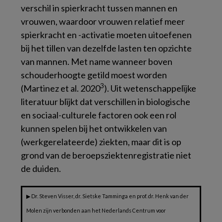
verschil in spierkracht tussen mannen en
vrouwen, waardoor vrouwen relatief meer
spierkracht en -activatie moeten uitoefenen
bij het tillen van dezelfde lasten ten opzichte
van mannen. Met name wanneer boven
schouderhoogte getild moest worden
3
(Martinez et al. 2020
). Uit wetenschappelijke
literatuur blijkt dat verschillen in biologische
en sociaal-culturele factoren ook een rol
kunnen spelen bij het ontwikkelen van
(werkgerelateerde) ziekten, maar dit is op
grond van de beroepsziektenregistratie niet
de duiden.
▶ Dr. Steven Visser, dr. Sietske Tamminga en prof. dr. Henk van der
Molen zijn verbonden aan het Nederlands Centrum voor