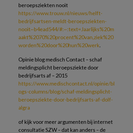
beroepsziekten nooit
https://www.trouw.nl/nieuws/helft-
bedrijfsartsen-meldt-beroepsziekten-
nooit~b4ead544/#:~:text=Jaarlijks%20m
aakt%2070%20procent%20van,ziek%20
worden%20door%20hun%20werk
.
Opinie blog medisch Contact – schaf
meldingsplicht beroepsziekte door
bedrijfsarts af – 2015
https://www.medischcontact.nl/opinie/bl
ogs-columns/blog/schaf-meldingsplicht-
beroepsziekte-door-bedrijfsarts-af-dolf-
algra
of kijk voor meer argumenten bij internet
consultatie SZW – dat kan anders – de