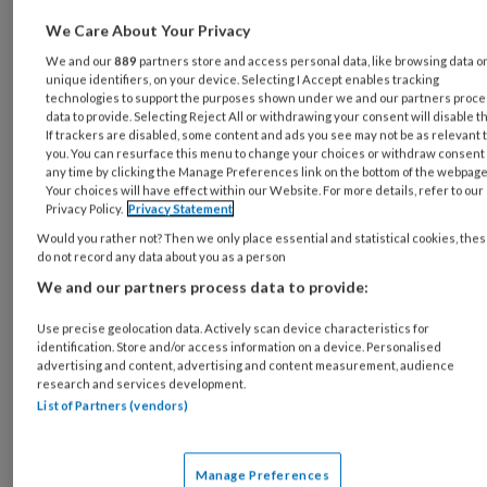
We Care About Your Privacy
We and our
889
partners store and access personal data, like browsing data o
unique identifiers, on your device. Selecting I Accept enables tracking
technologies to support the purposes shown under we and our partners proc
data to provide. Selecting Reject All or withdrawing your consent will disable t
If trackers are disabled, some content and ads you see may not be as relevant 
you. You can resurface this menu to change your choices or withdraw consent 
Figuur 1: Verdeling naar sekse voor de vijf sectoren met de meeste
any time by clicking the Manage Preferences link on the bottom of the webpage
beroepsziektemeldingen tussen 2018-2022 en het totaal vergeleken met
Your choices will have effect within our Website. For more details, refer to our
CBS-cijfers voor deze sectoren. De cijfers achter de sectoren geven het
Privacy Policy.
Privacy Statement
aantal beroepsziektemeldingen weer.
Would you rather not? Then we only place essential and statistical cookies, the
do not record any data about you as a person
We and our partners process data to provide:
In
figuur 2
wordt de verdeling tussen sekse
Use precise geolocation data. Actively scan device characteristics for
voor de drie grootste diagnosecategorieën
identification. Store and/or access information on a device. Personalised
advertising and content, advertising and content measurement, audience
weergegeven.
research and services development.
List of Partners (vendors)
Manage Preferences