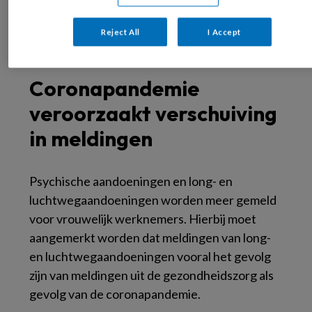
Reject All
I Accept
Figuur 2: Verdeling naar sekse voor de top 3 diagnosecategorieën tussen
2018-2022.
Coronapandemie
veroorzaakt verschuiving
in meldingen
Psychische aandoeningen en long- en
luchtwegaandoeningen worden meer gemeld
voor vrouwelijk werknemers. Hierbij moet
aangemerkt worden dat meldingen van long-
en luchtwegaandoeningen vooral het gevolg
zijn van meldingen uit de gezondheidszorg als
gevolg van de coronapandemie.