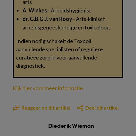
arts
A. Winkes
– Arbeidshygiënist
dr. G.B.G.J. van Rooy
– Arts-klinisch
arbeidsgeneeskundige en toxicoloog
Indien nodig schakelt de Toxpoli
aanvullende specialisten of reguliere
curatieve zorg in voor aanvullende
diagnostiek.
Kijk hier voor meer informatie.
Reageer op dit artikel
Deel dit artikel
Diederik Wieman