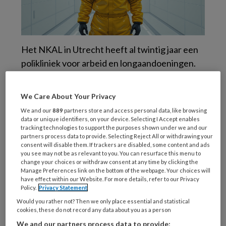
Het NKAL in Utrecht heeft al twintig jaar een
polikliniek voor arbeid en longaandoeningen.
Met de recente uitbreiding richt men zich
aanvullend ook op lever-, nier- en
We Care About Your Privacy
bloedaandoeningen die door het werken met
We and our
889
partners store and access personal data, like browsing
gevaarlijke stoffen kunnen ontstaan.
data or unique identifiers, on your device. Selecting I Accept enables
tracking technologies to support the purposes shown under we and our
Patiënten worden in de nieuwe polikliniek
partners process data to provide. Selecting Reject All or withdrawing your
onderzocht door een interdisciplinair team (zie
consent will disable them. If trackers are disabled, some content and ads
you see may not be as relevant to you. You can resurface this menu to
kader) waaronder
Frits van Rooy
, bedrijfsarts
change your choices or withdraw consent at any time by clicking the
en (deeltijd-)hoogleraar Vroegsignalering en
Manage Preferences link on the bottom of the webpage. Your choices will
have effect within our Website. For more details, refer to our Privacy
Preventie van Beroepsziekten.
Policy.
Privacy Statement
Would you rather not? Then we only place essential and statistical
cookies, these do not record any data about you as a person
We and our partners process data to provide: