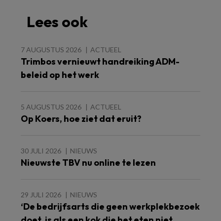
Lees ook
7 AUGUSTUS 2026
ACTUEEL
Trimbos vernieuwt handreiking ADM-
beleid op het werk
5 AUGUSTUS 2026
ACTUEEL
Op Koers, hoe ziet dat eruit?
30 JULI 2026
NIEUWS
Nieuwste TBV nu online te lezen
29 JULI 2026
NIEUWS
‘De bedrijfsarts die geen werkplekbezoek
doet, is als een kok die het eten niet