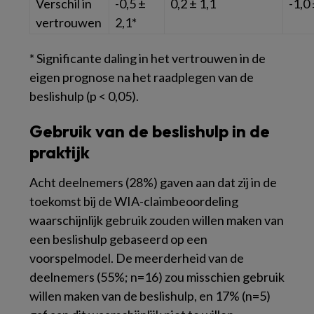
Verschil in
-0,5 ±
0,2 ± 1,1
-1,0 
vertrouwen
2,1*
* Significante daling in het vertrouwen in de
eigen prognose na het raadplegen van de
beslishulp (p < 0,05).
Gebruik van de beslishulp in de
praktijk
Acht deelnemers (28%) gaven aan dat zij in de
toekomst bij de WIA-claimbeoordeling
waarschijnlijk gebruik zouden willen maken van
een beslishulp gebaseerd op een
voorspelmodel. De meerderheid van de
deelnemers (55%; n=16) zou misschien gebruik
willen maken van de beslishulp, en 17% (n=5)