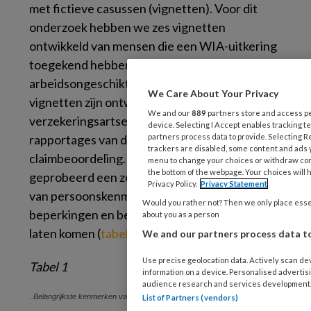
met fictieve casussen (vignetten). Voor dit
onderzoek hebben we zes vignetten
ontwikkeld van mensen die een WIA-uitkering
toegekend hebben gekregen en 80-100%
arbeidsongeschikt verklaard werden. De
We Care About Your Privacy
vignetten zijn ontwikkeld in samenspraak met
We and our
889
partners store and access per
verzekeringsartsen en zijn gebaseerd op
device. Selecting I Accept enables tracking 
rapportages van deze artsen bij de WIA-
partners process data to provide. Selecting Re
trackers are disabled, some content and ads y
claimbeoordeling. Hierbij hebben we
menu to change your choices or withdraw cons
the bottom of the webpage. Your choices will h
geprobeerd een zo breed mogelijk spectrum
Privacy Policy.
Privacy Statement
van persoonskenmerken, diagnoses,
Would you rather not? Then we only place essent
beperkingen en behandelingen aan bod te
about you as a person
laten komen (
tabel 1
).
We and our partners process data to
Use precise geolocation data. Actively scan dev
Tabel 1
information on a device. Personalised adverti
audience research and services development
. Belangrijkste kenmerken van de zes vignetten
List of Partners (vendors)