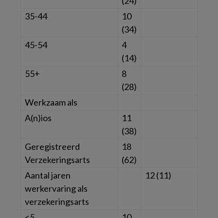
(24)
35-44
10
(34)
45-54
4
(14)
55+
8
(28)
Werkzaam als
A(n)ios
11
(38)
Geregistreerd
18
Verzekeringsarts
(62)
Aantal jaren
12 (11)
werkervaring als
verzekeringsarts
<5
10