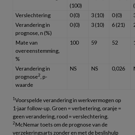
(100)
Verslechtering
0 (0)
3 (10)
0 (0)
Verandering in
0 (0)
3 (10)
6 (21)
prognose,
n
(%)
Mate van
100
59
52
overeenstemming,
%
Verandering in
NS
NS
0,026
2
prognose
,
p
-
waarde
1
Voorspelde verandering in werkvermogen op
1-jaar follow-up. Groen = verbetering, oranje =
geen verandering, rood = verslechtering.
2
McNemar toets om de prognose van de
verzekeringsarts zonder en met de beslishulp