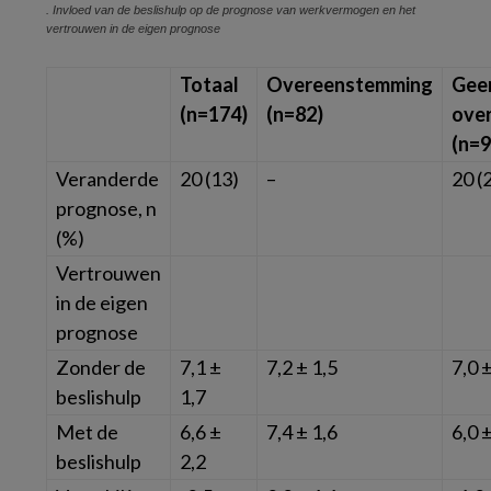
. Invloed van de beslishulp op de prognose van werkvermogen en het
vertrouwen in de eigen prognose
Totaal
Overeenstemming
Gee
(n=174)
(n=82)
ove
(n=9
Veranderde
20 (13)
–
20 (
prognose,
n
(%)
Vertrouwen
in de eigen
prognose
Zonder de
7,1 ±
7,2 ± 1,5
7,0 
beslishulp
1,7
Met de
6,6 ±
7,4 ± 1,6
6,0 
beslishulp
2,2