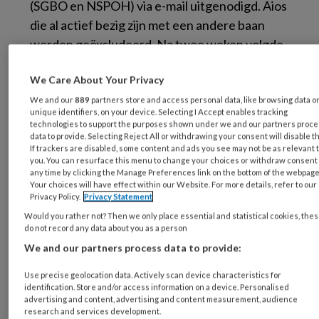
(SGBO en NSPOH) via e-mail uitgenodigd. Aios
die al actief bezig zijn met een andere baan
werden geëxcludeerd. Na twee weken volgde
een digitale herinnering. De gegevens werden
We Care About Your Privacy
verzameld in de periode mei-juni 2021.
We and our
889
partners store and access personal data, like browsing data o
unique identifiers, on your device. Selecting I Accept enables tracking
Informed consent
werd verkregen door
technologies to support the purposes shown under we and our partners proc
middel van het actief laten aanvinken van het
data to provide. Selecting Reject All or withdrawing your consent will disable t
If trackers are disabled, some content and ads you see may not be as relevant 
geven van toestemming. De anonimiteit werd
you. You can resurface this menu to change your choices or withdraw consent 
geborgd door niet te vragen naar de naam of
any time by clicking the Manage Preferences link on the bottom of the webpage
Your choices will have effect within our Website. For more details, refer to our
het kantoor waarop de aios werkzaam is.
Privacy Policy.
Privacy Statement
Would you rather not? Then we only place essential and statistical cookies, the
Vragenlijst:
De Capability-set-voor-werk-
do not record any data about you as a person
7
vragenlijst
is in 2016 gevalideerd en
We and our partners process data to provide:
significant gecorreleerd met mate van
Use precise geolocation data. Actively scan device characteristics for
functioneren op het werk, werkvermogen,
identification. Store and/or access information on a device. Personalised
advertising and content, advertising and content measurement, audience
gewerkte uren, frequentie en duur van
research and services development.