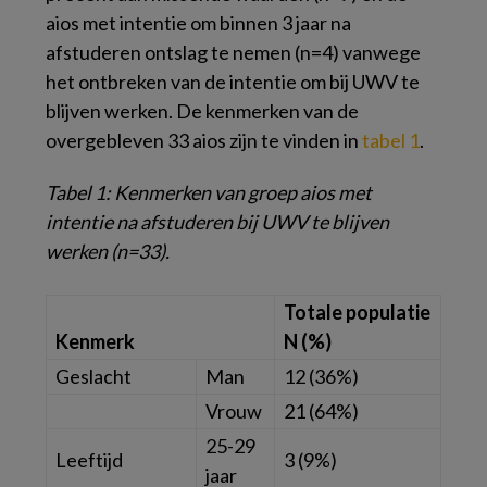
aios met intentie om binnen 3 jaar na
afstuderen ontslag te nemen (n=4) vanwege
het ontbreken van de intentie om bij UWV te
blijven werken. De kenmerken van de
overgebleven 33 aios zijn te vinden in
tabel 1
.
Tabel 1
: Kenmerken van groep aios met
intentie na afstuderen bij UWV te blijven
werken (n=33).
Totale populatie
Kenmerk
N (%)
Geslacht
Man
12 (36%)
Vrouw
21 (64%)
25-29
Leeftijd
3 (9%)
jaar