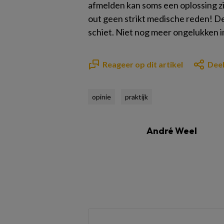
afmelden kan soms een oplossing zij
out geen strikt medische reden! De d
schiet. Niet nog meer ongelukken 
Reageer op dit artikel
Deel
opinie
praktijk
André Weel