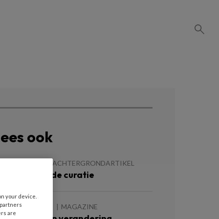
ees ook
4 MAART 2026
ACHTERGRONDARTIKEL
oester (ook) de curatie
on your device.
 partners
7 OKTOBER 2025
MAGAZINE
ers are
ussen stem en verandering