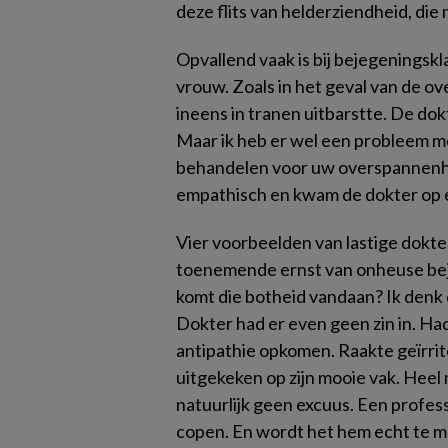
deze flits van helderziendheid, di
Opvallend vaak is bij bejegeningsk
vrouw. Zoals in het geval van de o
ineens in tranen uitbarstte. De dokt
Maar ik heb er wel een probleem mee
behandelen voor uw overspannenhe
empathisch en kwam de dokter op 
Vier voorbeelden van lastige dokte
toenemende ernst van onheuse be
komt die botheid vandaan? Ik denk 
Dokter had er even geen zin in. Ha
antipathie opkomen. Raakte geïrri
uitgekeken op zijn mooie vak. Heel 
natuurlijk geen excuus. Een profes
copen. En wordt het hem echt te ma