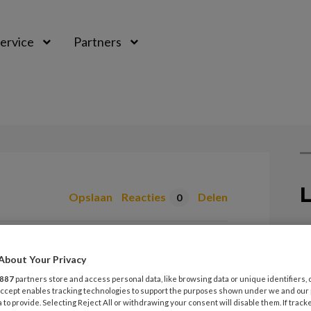
ervice
Partners
L
Opslaan
Reacties
Delen
0
2
s
K
About Your Privacy
887
partners store and access personal data, like browsing data or unique identifiers, 
 Accept enables tracking technologies to support the purposes shown under we and our
2
 to provide. Selecting Reject All or withdrawing your consent will disable them. If track
T