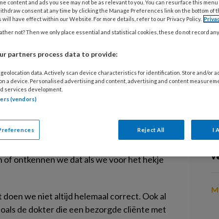
me content and ads you see may not be as relevant to you. You can resurface this menu
 Dingen zeggen waardoor mensen boos
ithdraw consent at any time by clicking the Manage Preferences link on the bottom of 
 will have effect within our Website. For more details, refer to our Privacy Policy.
Priva
n. Wie kunnen ons dat beter
24
ther not? Then we only place essential and statistical cookies, these do not record an
. Want die zitten met ons
T
r partners process data to provide:
drijfs- en verzekeringsartsen dan
 eens niks te kiezen. Zij zijn tot ons
geolocation data. Actively scan device characteristics for identification. Store and/or 
24
 on a device. Personalised advertising and content, advertising and content measurem
V
d services development.
p
tners (vendors)
 die spreekuren weten we niet. Maar dat wij
Preferences
Reject All
I 
24
 in de vele tuchtklachten die onze patiënten
D
den. Want we hebben het er dan ook wel
v
n of ontkennen we dat als we voor het hekje
Me
 doen we niet altijd helemaal correct. Ook al
oals de dokter die een bezorgde cliënte met