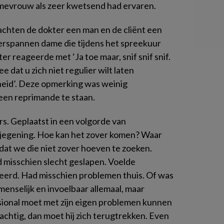
e mevrouw als zeer kwetsend had ervaren.
lachten de dokter een man en de cliënt een
verspannen dame die tijdens het spreekuur
er reageerde met ‘Ja toe maar, snif snif snif.
 dat u zich niet regulier wilt laten
id’. Deze opmerking was weinig
een reprimande te staan.
rs. Geplaatst in een volgorde van
jegening. Hoe kan het zover komen? Waar
dat we die niet zover hoeven te zoeken.
d misschien slecht geslapen. Voelde
teerd. Had misschien problemen thuis. Of was
menselijk en invoelbaar allemaal, maar
sional moet met zijn eigen problemen kunnen
chtig, dan moet hij zich terugtrekken. Even