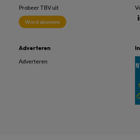
Probeer TBV uit
Vo
Word abonnee
Adverteren
I
Adverteren