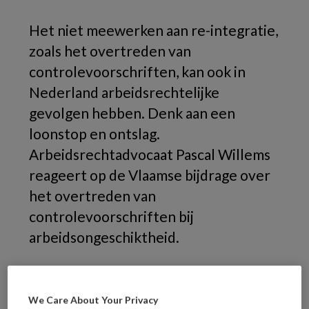
Het niet meewerken aan re-integratie,
zoals het overtreden van
controlevoorschriften, kan ook in
Nederland arbeidsrechtelijke
gevolgen hebben. Denk aan een
loonstop en ontslag.
Arbeidsrechtadvocaat Pascal Willems
reageert op de Vlaamse bijdrage over
het overtreden van
controlevoorschriften bij
arbeidsongeschiktheid.
In het artikel van mr. Julie Devos gaat zij in op
de medewerkingsplicht van werknemers in
We Care About Your Privacy
België in het re-integratietraject, dit naar