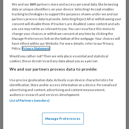
We and our
889
partners store and access personal data, like browsing
aanleiding van een recente uitspraak van de
data or unique identifiers, on your device. Selecting I Accept enables
arbeidsrechtbank in Gent. De regelgeving in
tracking technologies to support the purposes shown under we and our
partners process data to provide. Selecting Reject All or withdrawing your
België rondom zieke werknemers wijkt echter
consent will disable them. If trackers are disabled, some content and ads
you see may not be as relevant to you. You can resurface this menu to
sterk af van die in Nederland. In deze korte
change your choices or withdraw consent at any time by clicking the
reactie zal ik uiteenzetten hoe de
Manage Preferences link on the bottom of the webpage. Your choices will
have effect within our Website. For more details, refer to our Privacy
jurisprudentie in Nederland is ten aanzien van
Policy.
Privacy Statement
medewerkers die zich onttrekken aan controle
Would you rather not? Then we only place essential and statistical
van arbeidsongeschiktheid. En of dat een
cookies, these do not record any data about you as a person
ontslag op staande voet rechtvaardigt.
We and our partners process data to provide:
Use precise geolocation data. Actively scan device characteristics for
Dringende reden?
identification. Store and/or access information on a device. Personalised
advertising and content, advertising and content measurement,
audience research and services development.
List of Partners (vendors)
De Hoge Raad heeft al op 8 oktober 2004 het
zogenaamde ‘Vixia/Gerrits’-arrest gewezen
over een werknemer die op staande voet is
Manage Preferences
ontslagen, omdat hij zich onttrok aan de