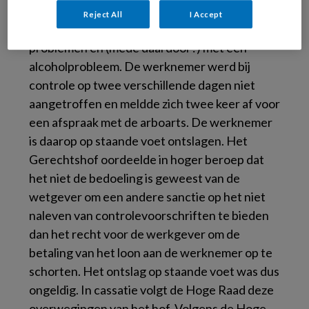
controle van zijn arbeidsongeschiktheid. De
Reject All
I Accept
werknemer kampte met psychische
problemen en (mede daardoor?) met een
alcoholprobleem. De werknemer werd bij
controle op twee verschillende dagen niet
aangetroffen en meldde zich twee keer af voor
een afspraak met de arboarts. De werknemer
is daarop op staande voet ontslagen. Het
Gerechtshof oordeelde in hoger beroep dat
het niet de bedoeling is geweest van de
wetgever om een andere sanctie op het niet
naleven van controlevoorschriften te bieden
dan het recht voor de werkgever om de
betaling van het loon aan de werknemer op te
schorten. Het ontslag op staande voet was dus
ongeldig. In cassatie volgt de Hoge Raad deze
overwegingen van het hof. Volgens de Hoge