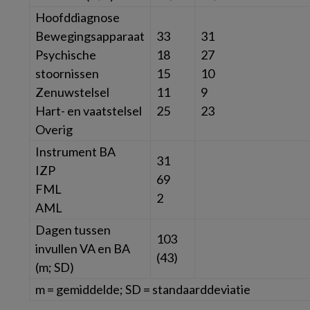
Hoofddiagnose
Bewegingsapparaat
33
31
Psychische
18
27
stoornissen
15
10
Zenuwstelsel
11
9
Hart- en vaatstelsel
25
23
Overig
Instrument BA
31
IZP
69
FML
2
AML
Dagen tussen
103
invullen VA en BA
(43)
(m; SD)
m = gemiddelde; SD = standaarddeviatie