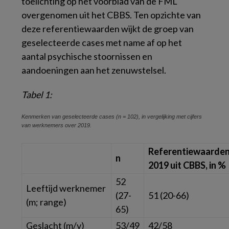
toelichting op het voorblad van de FML
overgenomen uit het CBBS. Ten opzichte van
deze referentiewaarden wijkt de groep van
geselecteerde cases met name af op het
aantal psychische stoornissen en
aandoeningen aan het zenuwstelsel.
Tabel 1:
Kenmerken van geselecteerde cases (n = 102), in vergelijking met cijfers
van werknemers over 2019.
Referentiewaarde
n
2019 uit CBBS, in %
52
Leeftijd werknemer
(27-
51 (20-66)
(m; range)
65)
Geslacht
(m/v)
53/49
42/58