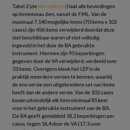
Tabel 2 (zie
tbv-online.​nl
) laat alle bevindingen
op itemniveau zien, vanuit de FML. Van de
maximaal 7.140 mogelijke items (70 items x 102
cases) zijn 456 items verwijderd doordat deze
niet beschikbaar waren of niet volledig
ingevuld in het door de BA gebruikte
instrument. Hiermee zijn 95 beperkingen
gegeven door de VA verwijderd, verdeeld over
33 items. Overigens bleek het IZP in de
praktijk meerdere versies te kennen, waarbij
de ene versie een uitgebreidere set van items
heeft dan de andere versie. Van de 102 cases
kwam uiteindelijk elk item minimaal 85 keer
voor in het gebruikte instrument van de BA.
De BA geeft gemiddeld 18,2 beperkingen per
casus, tegen 16,4 door de VA (17,3 voor