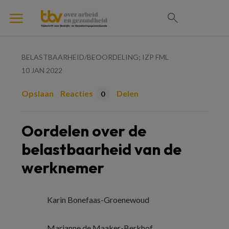
BELASTBAARHEID/BEOORDELING; IZP FML
10 JAN 2022
Opslaan
Reacties
Delen
0
Oordelen over de
belastbaarheid van de
werknemer
Karin Bonefaas-Groenewoud
Marianne de Maaker-Berkhof