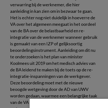
verwarring bij de werknemer, die hier
aanleiding in kan zien om in bezwaar te gaan.
Het is echter nog niet duidelijk in hoeverre de
VA over het algemeen meegaat in het oordeel
van de BA over de belastbaarheid en re-
integratie van de werknemer wanneer gebruik
is gemaakt van een IZP of gelijksoortig
beoordelingsinstrument. Aanleiding om dit nu
te onderzoeken is het plan van minister
Koolmees uit 2019 om het medisch advies van
de BA leidend te maken bij de toets op de re-
integratie-inspanningen van de werkgever.
Deze beoordeling moet met de nieuwe
beoogde wetgeving door de AD van UWV
worden gedaan, waarmee een belangrijke taak
van de VA komt te vervallen. Overigens is het