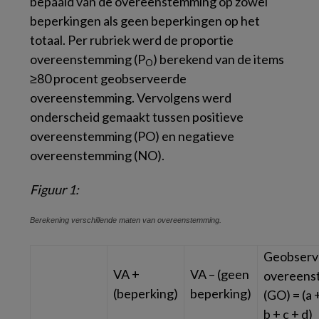
bepaald van de overeenstemming op zowel
beperkingen als geen beperkingen op het
totaal. Per rubriek werd de proportie
overeenstemming (P
) berekend van de items
O
≥80 procent geobserveerde
overeenstemming. Vervolgens werd
onderscheid gemaakt tussen positieve
overeenstemming (PO) en negatieve
overeenstemming (NO).
Figuur 1:
Berekening verschillende maten van overeenstemming.
Geobserv
VA +
VA – (geen
overeens
(beperking)
beperking)
(GO) = (a +
b + c + d)