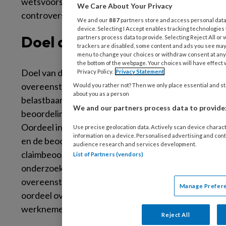
wetsvoorstel op 2 februari 2021
We Care About Your Privacy
3
controversieel verklaard.
We and our
887
partners store and access personal data, 
device. Selecting I Accept enables tracking technologie
Doel dossierstudie
partners process data to provide. Selecting Reject All or 
trackers are disabled, some content and ads you see may 
menu to change your choices or withdraw consent at any 
the bottom of the webpage. Your choices will have effect w
Doel van deze dossierstudie is om de mate van
Privacy Policy.
Privacy Statement
overeenstemming te bepalen in
Would you rather not? Then we only place essential and sta
about you as a person
belastbaarheid van de werknemer tussen de
We and our partners process data to provide
beoordeling door de BA voor het Actueel
Oordeel in een IZP of gelijksoortig instrument
Use precise geolocation data. Actively scan device characte
information on a device. Personalised advertising and co
en de beoordeling door de VA voor de WIA
audience research and services development.
claimbeoordeling in een FML. De
List of Partners (vendors)
onderzoeksvraag luidt: Wat is de mate van
overeenstemming tussen BA en VA in hun
Manage Prefer
oordeel over de belastbaarheid van de
werknemer?
Reject All