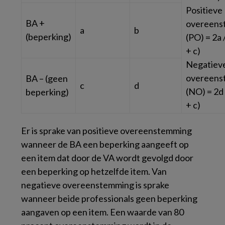
Positieve
BA +
overeens
a
b
(beperking)
(PO) = 2a 
+ c)
Negatiev
overeens
BA – (geen
c
d
(NO) = 2d 
beperking)
+ c)
Er is sprake van positieve overeenstemming
wanneer de BA een beperking aangeeft op
een item dat door de VA wordt gevolgd door
een beperking op hetzelfde item. Van
negatieve overeenstemming is sprake
wanneer beide professionals geen beperking
aangaven op een item. Een waarde van 80