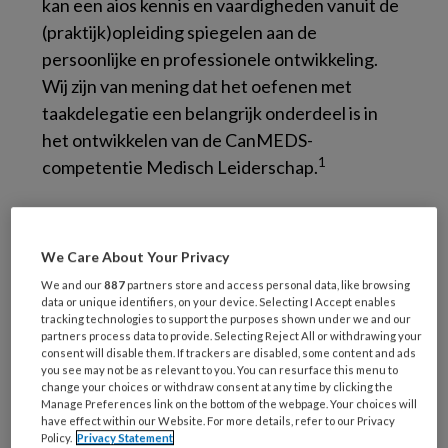
kan een aios kennis en vaardigheden vanuit de
(praktijk)opleiding spiegelen aan de
persoonlijke en professionele ontwikkeling.
Wij zijn van mening dat het oefenen met
taakdelegatie een belangrijk onderdeel is in
het ontwikkelen van de CanMEDS-
1
competentie Medisch Leiderschap.
Aanhoudend tekort aan
verzekeringsartsen
We Care About Your Privacy
We and our
887
partners store and access personal data, like browsing
data or unique identifiers, on your device. Selecting I Accept enables
Zoals bekend, zijn er bij het UWV
tracking technologies to support the purposes shown under we and our
partners process data to provide. Selecting Reject All or withdrawing your
achterstanden in de uitvoering van
consent will disable them. If trackers are disabled, some content and ads
2
beoordelingen.
Hiervoor zijn reeds
you see may not be as relevant to you. You can resurface this menu to
change your choices or withdraw consent at any time by clicking the
maatregelen getroffen. Desondanks is het
Manage Preferences link on the bottom of the webpage. Your choices will
onwaarschijnlijk dat deze achterstanden
have effect within our Website. For more details, refer to our Privacy
Policy.
Privacy Statement