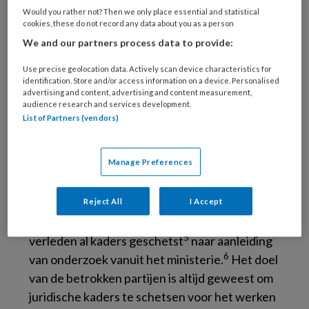
geheel weggewerkt worden. Er is een
Would you rather not? Then we only place essential and statistical
aanhoudend tekort aan verzekeringsartsen,
cookies, these do not record any data about you as a person
3
beperkte aanwas van nieuwe collega’s
en
We and our partners process data to provide:
mogelijk in de toekomst een toegenomen
Use precise geolocation data. Actively scan device characteristics for
vraag naar beoordelingen. Hierbij zal de
identification. Store and/or access information on a device. Personalised
advertising and content, advertising and content measurement,
efficiëntie geoptimaliseerd moeten worden,
audience research and services development.
waardoor er een noodzaak ontstaat om te
List of Partners (vendors)
4
werken met taakdelegatie.
Manage Preferences
In de bedrijfsgeneeskunde lijkt taakdelegatie
al langere tijd een grotere rol te spelen. De
Nederlandse Vereniging voor Arbeids- en
Reject All
I Accept
Bedrijfsgeneeskunde (NVAB) heeft in het
5
verleden al kaders geschetst
naar aanleiding
6
van onderzoek vanuit het ministerie.
Het doel
van de betrokken partijen is altijd geweest om
juridische kaders te schetsen voor het werken