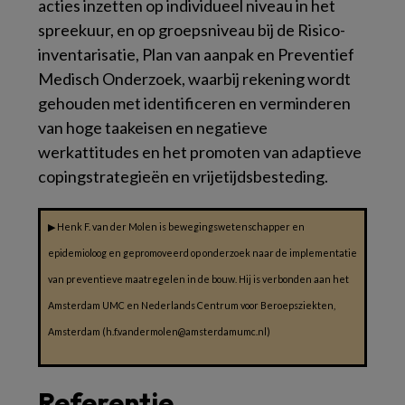
acties inzetten op individueel niveau in het
spreekuur, en op groepsniveau bij de Risico-
inventarisatie, Plan van aanpak en Preventief
Medisch Onderzoek, waarbij rekening wordt
gehouden met identificeren en verminderen
van hoge taakeisen en negatieve
werkattitudes en het promoten van adaptieve
copingstrategieën en vrijetijdsbesteding.
▶
Henk F. van der Molen is bewegingswetenschapper en
epidemioloog en gepromoveerd op onderzoek naar de implementatie
van preventieve maatregelen in de bouw. Hij is verbonden aan het
Amsterdam UMC en Nederlands Centrum voor Beroepsziekten,
Amsterdam (h.f.vandermolen@amsterdamumc.nl)
Referentie