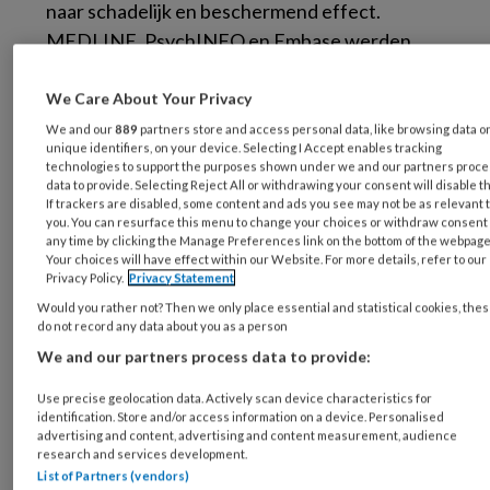
naar schadelijk en beschermend effect.
MEDLINE
,
PsychINFO
en
Embase
werden
doorzocht van januari 1990 tot augustus 2018,
resulterend in 85 studies die 261 voorspellers
We Care About Your Privacy
onderzochten.
We and our
889
partners store and access personal data, like browsing data o
unique identifiers, on your device. Selecting I Accept enables tracking
technologies to support the purposes shown under we and our partners proc
Resultaten
data to provide. Selecting Reject All or withdrawing your consent will disable t
If trackers are disabled, some content and ads you see may not be as relevant 
you. You can resurface this menu to change your choices or withdraw consent 
any time by clicking the Manage Preferences link on the bottom of the webpage
De voorspellers werden gerangschikt in vier
Your choices will have effect within our Website. For more details, refer to our
Privacy Policy.
Privacy Statement
hoofd- en dertien subcategorieën (zie figuur 1)
Would you rather not? Then we only place essential and statistical cookies, the
mede op basis van onderliggende theorieën of
do not record any data about you as a person
concepten. De hoofdcategorieën bestonden
We and our partners process data to provide:
uit 1) werkfactoren, 2) persoonlijke factoren,
3) interface werk-privé en 4) ervaren
Use precise geolocation data. Actively scan device characteristics for
identification. Store and/or access information on a device. Personalised
tussentijdse werkgevolgen als stress en
advertising and content, advertising and content measurement, audience
research and services development.
tevredenheid.
List of Partners (vendors)