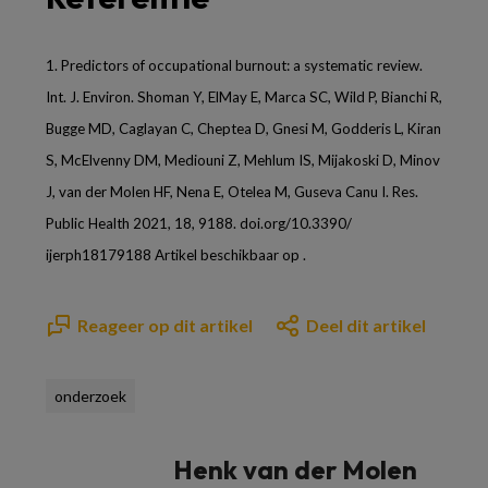
1.
Predictors of occupational burnout: a systematic review.
Int. J. Environ. Shoman Y, ElMay E, Marca SC, Wild P, Bianchi R,
Bugge MD, Caglayan C, Cheptea D, Gnesi M, Godderis L, Kiran
S, McElvenny DM, Mediouni Z, Mehlum IS, Mijakoski D, Minov
J, van der Molen HF, Nena E, Otelea M, Guseva Canu I. Res.
Public Health 2021, 18, 9188. doi.org/10.3390/
ijerph18179188 Artikel beschikbaar op .
Reageer op dit artikel
Deel dit artikel
onderzoek
Henk van der Molen