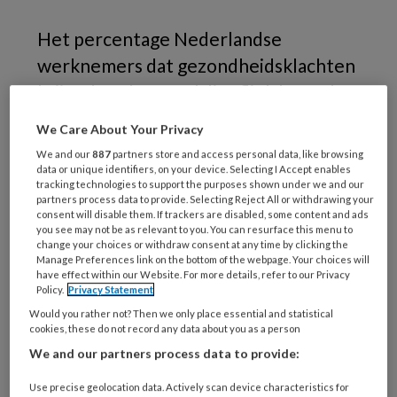
Het percentage Nederlandse
werknemers dat gezondheidsklachten
krijgt door het werk ligt flink lager dan
het Europees gemiddelde. In
We Care About Your Privacy
Nederland ligt het percentage op 7
We and our
887
partners store and access personal data, like browsing
procent waar het Europees
data or unique identifiers, on your device. Selecting I Accept enables
tracking technologies to support the purposes shown under we and our
gemiddelde 10,3 procent bedraagt. Als
partners process data to provide. Selecting Reject All or withdrawing your
consent will disable them. If trackers are disabled, some content and ads
het gaat om werkgebonden psychische
you see may not be as relevant to you. You can resurface this menu to
change your choices or withdraw consent at any time by clicking the
klachten is Nederland echter een van
Manage Preferences link on the bottom of the webpage. Your choices will
de koplopers.
have effect within our Website. For more details, refer to our Privacy
Policy.
Privacy Statement
Would you rather not? Then we only place essential and statistical
Het aandeel werknemers met door werk
cookies, these do not record any data about you as a person
veroorzaakte gezondheidsklachten topte in
We and our partners process data to provide:
Polen afgelopen jaar met 38,1 procent. In
Use precise geolocation data. Actively scan device characteristics for
Litouwen en Malta zijn de percentages met