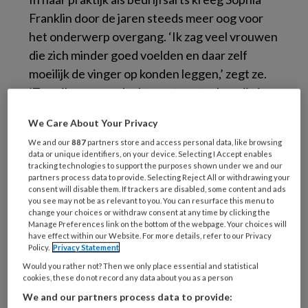
Franklin door de jaren steeds meer oog voor
het onderwerp overgang. ‘Ik zag veel vrouwen
die zich minder goed voelden en daar zelf
moeilijk de vinger op konden leggen,’ zegt ze.
‘Toen ik voor een luchtvaartmaatschappij ging
werken, met veel vrouwen van rond de 50 jaar
We Care About Your Privacy
in dienst, zag ik ze echt dagelijks.’ De omvang
We and our
887
partners store and access personal data, like browsing
van het probleem werd haar toen duidelijker.
data or unique identifiers, on your device. Selecting I Accept enables
‘Als redacteur van Quintesse redigeerde ik in
tracking technologies to support the purposes shown under we and our
partners process data to provide. Selecting Reject All or withdrawing your
2017 een artikel over dit onderwerp en
consent will disable them. If trackers are disabled, some content and ads
herkende mezelf daar ook direct in.’
you see may not be as relevant to you. You can resurface this menu to
change your choices or withdraw consent at any time by clicking the
Manage Preferences link on the bottom of the webpage. Your choices will
have effect within our Website. For more details, refer to our Privacy
Policy.
Privacy Statement
Would you rather not? Then we only place essential and statistical
cookies, these do not record any data about you as a person
We and our partners process data to provide: