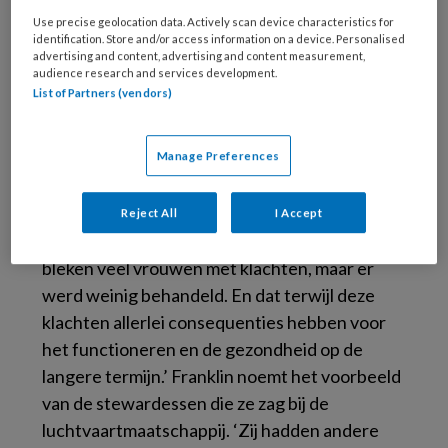
Use precise geolocation data. Actively scan device characteristics for
identification. Store and/or access information on a device. Personalised
advertising and content, advertising and content measurement,
audience research and services development.
List of Partners (vendors)
Manage Preferences
Ze besprak haar observaties met andere
Reject All
I Accept
bedrijfsartsen en met gynaecologen. ‘Er
bleken veel vrouwen met klachten, maar er
werd weinig behandeld. En dat terwijl deze
klachten allerlei consequenties hebben voor
het functioneren en de gezondheid op de
langere termijn.’ Franklin noemt het voorbeeld
van de stewardessen die ze zag bij de
luchtvaartmaatschappij. ‘Zij hadden andere