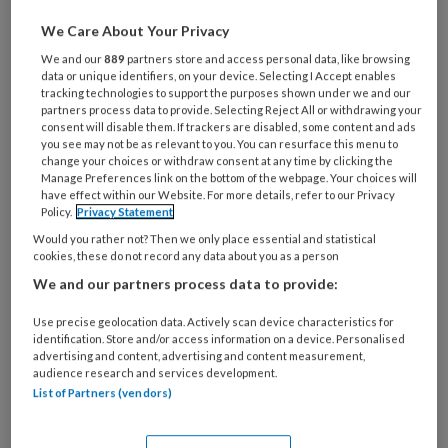
We Care About Your Privacy
We and our
889
partners store and access personal data, like browsing
data or unique identifiers, on your device. Selecting I Accept enables
tracking technologies to support the purposes shown under we and our
partners process data to provide. Selecting Reject All or withdrawing your
consent will disable them. If trackers are disabled, some content and ads
you see may not be as relevant to you. You can resurface this menu to
change your choices or withdraw consent at any time by clicking the
Manage Preferences link on the bottom of the webpage. Your choices will
have effect within our Website. For more details, refer to our Privacy
Policy.
Privacy Statement
Would you rather not? Then we only place essential and statistical
©Miguel Perfectti / iStock
cookies, these do not record any data about you as a person
We and our partners process data to provide:
Bij het artikel Beoordeling rijgeschiktheid van
Wanda Plugge wil ik enkele kanttekeningen
Use precise geolocation data. Actively scan device characteristics for
plaatsen. Bij de bevindingen van het
identification. Store and/or access information on a device. Personalised
advertising and content, advertising and content measurement,
vragenlijstonderzoek is niet vermeld onder
audience research and services development.
hoeveel artsen en onder welke artsen het is
List of Partners (vendors)
uitgezet. De setting doet vermoeden dan het