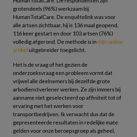
HumanTotalCare. De respondenten zijn
grotendeels (96%) werkzaam bij
HumanTotalCare. De enquêtelink was voor
alle artsen zichtbaar, hij is 136 maal geopend,
116 keer gestart en door 103 artsen (76%)
volledig afgerond. De methode is in
mijn online
artikel
uitgebreider toegelicht.
Het is de vraag of het gezien de
onderzoeksvraag een probleem vormt dat
vrijwel alle deelnemers bij dezelfde grote
arbodienstverlener werken. Ze zijn immers bij
aanname niet geselecteerd op affiniteit tot of
ervaring met het werken voor
transportbedrijven. Ik verwacht dus dat de
gepresenteerde resultaten in redelijke mate
gelden voor onze beroepsgroep als geheel,