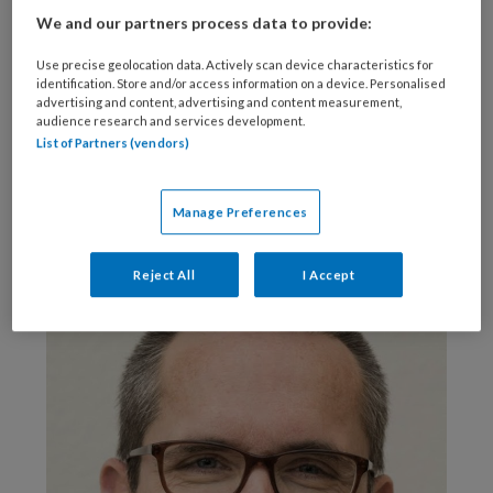
anderen hebben blijkbaar moeite om
We and our partners process data to provide:
aansluiting te vinden.’ Een test bij de
vereniging Mensa bevestigde vervolgens zijn
Use precise geolocation data. Actively scan device characteristics for
identification. Store and/or access information on a device. Personalised
vermoeden van hoogbegaafdheid. Toen
advertising and content, advertising and content measurement,
Hameleers overstapte naar de Radboud kwam
audience research and services development.
List of Partners (vendors)
hij daar collega’s en studenten tegen die tegen
dezelfde problematiek aanliepen. ‘We hebben
besloten hen iets te bieden in de vorm van
Manage Preferences
extra begeleiding en aparte klasjes.’
Reject All
I Accept