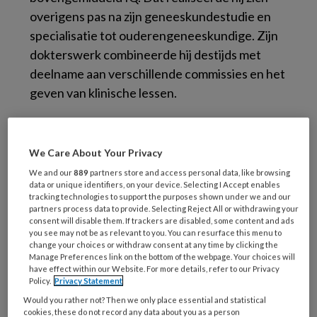
overigens pas na zijn geneeskundestudie en
specialisatie tot ouderengeneeskundige. Zijn
dokterswerk combineerde hij destijds met
deelname aan verschillende commissies en het
geven van klinische lessen.
In zijn vrije tijd studeerde hij – bij wijze van
uitdaging – rechten. Toen hij manager werd
We Care About Your Privacy
van de instelling waar hij destijds werkte,
We and our
889
partners store and access personal data, like browsing
presenteerde Hameleers op een “heidag” zijn
data or unique identifiers, on your device. Selecting I Accept enables
tracking technologies to support the purposes shown under we and our
toekomstvisie aan de directie. ‘Na afloop van
partners process data to provide. Selecting Reject All or withdrawing your
mijn presentatie bleef het angstvallig stil. De
consent will disable them. If trackers are disabled, some content and ads
you see may not be as relevant to you. You can resurface this menu to
directeur nam me apart en zei: “Ron, realiseer
change your choices or withdraw consent at any time by clicking the
Manage Preferences link on the bottom of the webpage. Your choices will
jij je wel dat je altijd vier versnellingen harder
have effect within our Website. For more details, refer to our Privacy
gaat?” Dat was het moment waarop ik dacht:
Policy.
Privacy Statement
voor mij zijn die dingen heel normaal, maar
Would you rather not? Then we only place essential and statistical
cookies, these do not record any data about you as a person