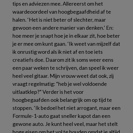
tips en adviezen mee. Allereerst om het
waardeoordeel van hoogbegaafdheid af te
halen. ‘Het is niet beter of slechter, maar
gewoon een andere manier van denken.’ En:
hoe meer je snapt hoe je in elkaar zit, hoe beter
je er mee om kunt gaan. ‘Ik weet van mijzelf dat
ik onrustig word als ik niet af en toe iets
creatiefs doe. Daarom zit ik soms weer eens
een paar weken te schrijven, dan speel ik weer
heel veel gitaar. Mijn vrouw weet dat ook, zij
vraagt regelmatig: “heb je wel voldoende
uitlaatklep?” Verder is het voor
hoogbegaafden ook belangrijk om op tijd te
stoppen. ‘Ik bedoel het niet arrogant, maar een
Formule-1-auto gaat sneller kapot dan een
gewone auto. Je kunt heel veel, maar het stelt
hoge eisen om het vol te houden omdat je altijd