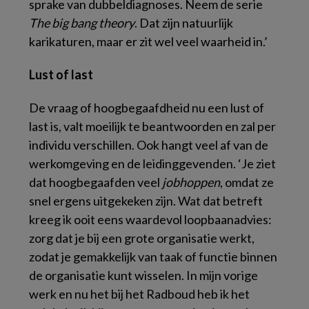
sprake van dubbeldiagnoses. Neem de serie
The big bang theory
. Dat zijn natuurlijk
karikaturen, maar er zit wel veel waarheid in.’
Lust of last
De vraag of hoogbegaafdheid nu een lust of
last is, valt moeilijk te beantwoorden en zal per
individu verschillen. Ook hangt veel af van de
werkomgeving en de leidinggevenden. ‘Je ziet
dat hoogbegaafden veel
jobhoppen
, omdat ze
snel ergens uitgekeken zijn. Wat dat betreft
kreeg ik ooit eens waardevol loopbaanadvies:
zorg dat je bij een grote organisatie werkt,
zodat je gemakkelijk van taak of functie binnen
de organisatie kunt wisselen. In mijn vorige
werk en nu het bij het Radboud heb ik het