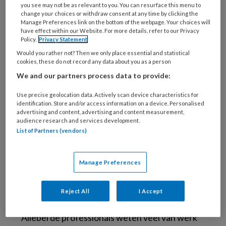
betekent dat we samen met
you see may not be as relevant to you. You can resurface this menu to
change your choices or withdraw consent at any time by clicking the
arbeidsdeskundigen verzuim zoveel mogelijk
Manage Preferences link on the bottom of the webpage. Your choices will
proberen terug te dringen, gaat hand in hand
have effect within our Website. For more details, refer to our Privacy
Policy.
Privacy Statement
met de term duurzame inzetbaarheid. Deze
Would you rather not? Then we only place essential and statistical
goedbedoelde focus op duurzame
cookies, these do not record any data about you as a person
inzetbaarheid van het individu gaat mijns
We and our partners process data to provide:
inziens ten koste van de inzet op gezond werk
Use precise geolocation data. Actively scan device characteristics for
en gezonde omstandigheden, en daarmee ten
identification. Store and/or access information on a device. Personalised
advertising and content, advertising and content measurement,
koste van preventie van ziekte door het werk.
audience research and services development.
Juist hierom zouden we veel meer met de
List of Partners (vendors)
arbeidshygiënist moeten optrekken.
Specialist in mens, werk
Manage Preferences
en inkomen
Reject All
I Accept
Allebei de professionals weten veel van werk