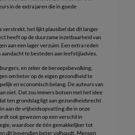
eurs in de extra jaren die in goede
verstrekt, het lijkt plausibel dat dit langer
fect heeft op de duurzame inzetbaarheid van
en aan een lager verzuim. Een extra reden
s aandacht te besteden aan leefstijladvies.
 burgers, en zeker de beroepsbevolking,
en om beter op de eigen gezondheid te
pelijk en economisch belang. De auteurs van
an niet. Dat zou immers botsen met het idee
at ten grondslag ligt aan gezondheidsrecht
in aan de vrijheidsopvatting die in onze
ordt ook gewezen op een verschil in
gie, waardoor de één gemakkelijker tot
en dit bovendien beter volhoudt. Mensen