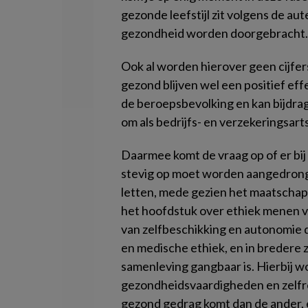
gezonde leefstijl zit volgens de aut
gezondheid worden doorgebracht.
Ook al worden hierover geen cijfers 
gezond blijven wel een positief ef
de beroepsbevolking en kan bijdrag
om als bedrijfs- en verzekeringsart
Daarmee komt de vraag op of er bij
stevig op moet worden aangedrong
letten, mede gezien het maatschap
het hoofdstuk over ethiek menen v
van zelfbeschikking en autonomie d
en medische ethiek, en in bredere z
samenleving gangbaar is. Hierbij w
gezondheidsvaardigheden en zelfre
gezond gedrag komt dan de ander, 