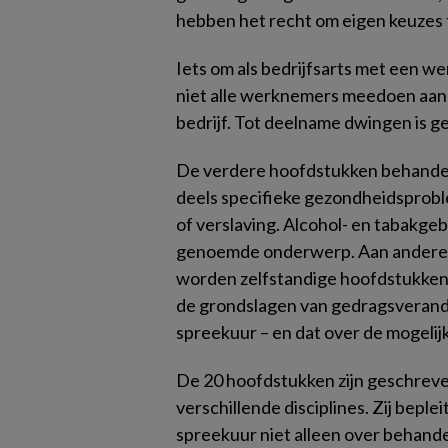
hebben het recht om eigen keuzes te
Iets om als bedrijfsarts met een we
niet alle werknemers meedoen aan 
bedrijf. Tot deelname dwingen is g
De verdere hoofdstukken behandele
deels specifieke gezondheidsproble
of verslaving. Alcohol- en tabakgebr
genoemde onderwerp. Aan andere l
worden zelfstandige hoofdstukken 
de grondslagen van gedragsverande
spreekuur – en dat over de mogelij
De 20 hoofdstukken zijn geschreve
verschillende disciplines. Zij beplei
spreekuur niet alleen over behande