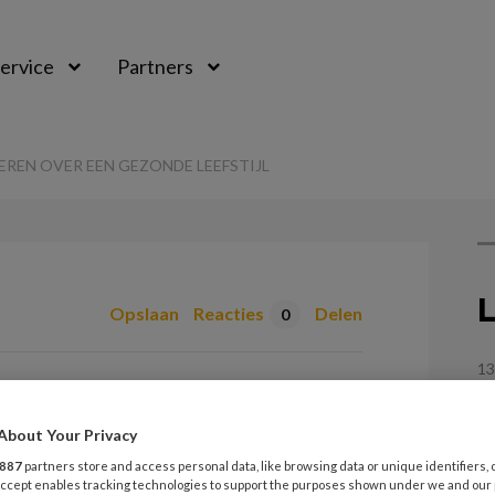
ervice
Partners
EREN OVER EEN GEZONDE LEEFSTIJL
L
Opslaan
Reacties
Delen
0
13
houvast bij
G
r een gezonde
About Your Privacy
13
887
partners store and access personal data, like browsing data or unique identifiers, 
 Accept enables tracking technologies to support the purposes shown under we and our
W