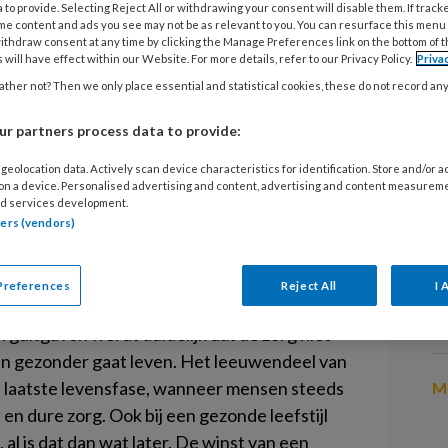
 to provide. Selecting Reject All or withdrawing your consent will disable them. If track
me content and ads you see may not be as relevant to you. You can resurface this menu
ithdraw consent at any time by clicking the Manage Preferences link on the bottom of 
 will have effect within our Website. For more details, refer to our Privacy Policy.
Priva
13
O
ther not? Then we only place essential and statistical cookies, these do not record an
een nieuw medisch specialisme? Dat
b
r partners process data to provide:
t
Handboek leefstijlgeneeskunde
centrale boodschap in dit prachtig
geolocation data. Actively scan device characteristics for identification. Store and/or 
13
 on a device. Personalised advertising and content, advertising and content measurem
edere arts
en zorgverlener hier een
B
d services development.
 steeds meer evidence dat aandacht
tners (vendors)
ijdraagt aan een betere gezondheid
13
hting.
Preferences
Reject All
I 
P
w
orguitgaven wordt duidelijk dat de zorg niet
 gezonder gaat leven. Het leeuwendeel van
 laatste levensfase, wanneer mensen steeds
Me
 en dure zorg. Ook bij een gezonde leefstijl
al is dat dan wat later. De winst van een