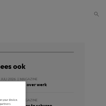
ees ook
 JULI 2026
MAGAZINE
oede vragen over werk
 JULI 2026
MAGAZINE
on your device.
 partners
e groeien door te schuren