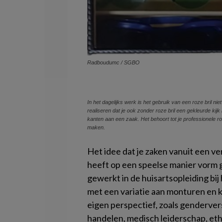
Radboudumc / SGBO
In het dagelijks werk is het gebruik van een roze bril ni
realiseren dat je ook zonder roze bril een gekleurde kijk h
kanten aan een zaak. Het behoort tot je professionele 
maken.
Het idee dat je zaken vanuit een ve
heeft op een speelse manier vorm 
gewerkt in de huisartsopleiding bi
met een variatie aan monturen en kl
eigen perspectief, zoals genderver
handelen, medisch leiderschap, eth