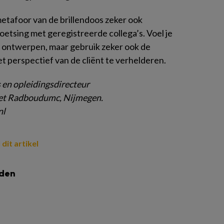
etafoor van de brillendoos zeker ook
 toetsing met geregistreerde collega’s. Voel je
 te ontwerpen, maar gebruik zeker ook de
et perspectief van de cliënt te verhelderen.
s en
opleidingsdirecteur
het
Radboudumc, Nijmegen.
nl
 dit artikel
lden