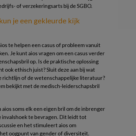
edrijfs- of verzekeringsarts bij de SGBO.
kun je
een gekleurde kijk
ios te helpen een casus of probleem vanuit
jken. Je kunt aios vragen om een casus verder
enschapsbril op. Is de praktische oplossing
 ook ethisch juist? Sluit deze aan bij wat
richtlijn of de wetenschappelijke literatuur?
leem bekijkt met de medisch-leiderschapsbril
 aios soms elk een eigen bril om de inbrenger
 invalshoek te bevragen. Dit leidt tot
scussie en het stimuleert aios om
het oogpunt van gender of diversiteit.