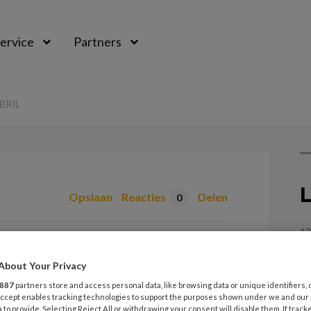
ervice
Partners
BRIL
L
Opslaan
Reacties
Delen
0
13
s door een andere
C
About Your Privacy
887
partners store and access personal data, like browsing data or unique identifiers, 
13
 Accept enables tracking technologies to support the purposes shown under we and our
W
 to provide. Selecting Reject All or withdrawing your consent will disable them. If track