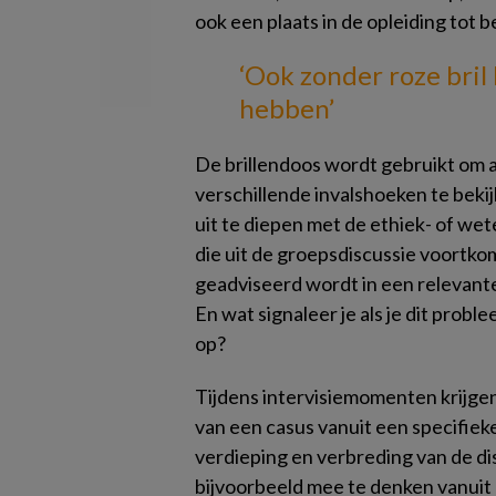
ook een plaats in de opleiding tot b
‘Ook zonder roze bril 
hebben’
De brillendoos wordt gebruikt om a
verschillende invalshoeken te beki
uit te diepen met de ethiek- of wet
die uit de groepsdiscussie voortkomt
geadviseerd wordt in een relevante 
En wat signaleer je als je dit prob
op?
Tijdens intervisiemomenten krijgen
van een casus vanuit een specifieke
verdieping en verbreding van de di
bijvoorbeeld mee te denken vanuit 