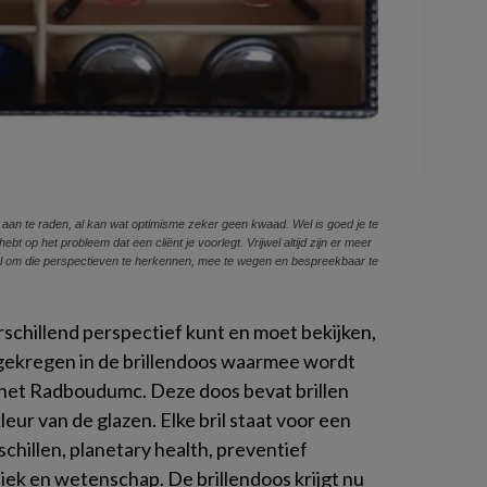
et aan te raden, al kan wat optimisme zeker geen kwaad. Wel is goed je te
ebt op het probleem dat een cliënt je voorlegt. Vrijwel altijd zijn er meer
rol om die perspectieven te herkennen, mee te wegen en bespreekbaar te
rschillend perspectief kunt en moet bekijken,
gekregen in de brillendoos waarmee wordt
j het Radboudumc. Deze doos bevat brillen
eur van de glazen. Elke bril staat voor een
schillen,
planetary health
, preventief
iek en wetenschap. De brillendoos krijgt nu