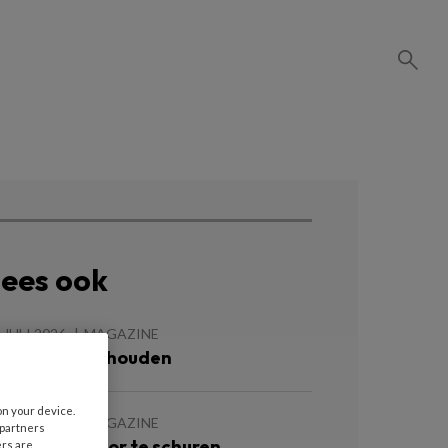
ees ook
 JULI 2026
MAGAZINE
reatief boekhouden
on your device.
 JULI 2026
MAGAZINE
 partners
e groeien door te schuren
ers are