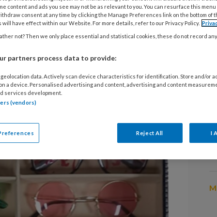
me content and ads you see may not be as relevant to you. You can resurface this menu
ithdraw consent at any time by clicking the Manage Preferences link on the bottom of 
 will have effect within our Website. For more details, refer to our Privacy Policy.
Priva
roze bril? Die uitdrukking kent
13
ther not? Then we only place essential and statistical cookies, these do not record an
S
et alles er vrolijker uit.
r partners process data to provide:
13
geolocation data. Actively scan device characteristics for identification. Store and/or 
‘
 on a device. Personalised advertising and content, advertising and content measurem
d services development.
o
tners (vendors)
3 
Preferences
Reject All
I 
S
w
Me