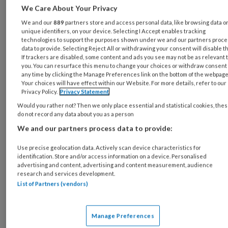
regie te nemen op de sociaal-medische
We Care About Your Privacy
begeleiding en vermindert het
We and our
889
partners store and access personal data, like browsing data o
unique identifiers, on your device. Selecting I Accept enables tracking
micromanagen van re-integratietrajecten.
technologies to support the purposes shown under we and our partners proc
Dat de bedrijfsarts betrokken is bij de grote
data to provide. Selecting Reject All or withdrawing your consent will disable t
If trackers are disabled, some content and ads you see may not be as relevant 
lijnen van verzuim en niet beperkt wordt tot
you. You can resurface this menu to change your choices or withdraw consent 
any time by clicking the Manage Preferences link on the bottom of the webpage
de spreekkamer, zet de toon voor
Your choices will have effect within our Website. For more details, refer to our
betrokkenheid bij het arbobeleid van de
Privacy Policy.
Privacy Statement
werkgever.
Would you rather not? Then we only place essential and statistical cookies, the
do not record any data about you as a person
Keuzes bij de dagelijkse
We and our partners process data to provide:
uitvoering
Use precise geolocation data. Actively scan device characteristics for
identification. Store and/or access information on a device. Personalised
advertising and content, advertising and content measurement, audience
research and services development.
In onze werkwijze onderscheiden we 6
List of Partners (vendors)
domeinen waarop afspraken moeten worden
gemaakt. Vijf daarvan lopen parallel aan de
Manage Preferences
wettelijke vereisten.