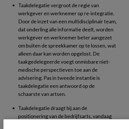
Taakdelegatie vergroot de regie van
werkgever en werknemer op re-integratie.
Door de inzet van een multidisciplinair team,
dat onderling alle informatie deelt, worden
werkgever en werknemer beter aangezet
om buiten de spreekkamer op te lossen, wat
alleen daar kan worden opgelost. De
taakgedelegeerde voegt onmisbare niet-
medische perspectieven toe aan de
advisering. Pas in tweede instantie is
taakdelegatie een antwoord op de
schaarste van artsen.
Taakdelegatie draagt bij aan de
positionering van de bedrijfsarts, vandaag
en in de toekomst. Het nodigt de arts uit om