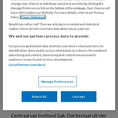
genoeg niet te combineren met het werk bij
change your choices or withdraw consent at any time by clicking the
Manage Preferences link on the bottom of the webpage. Your choices will
het KCVG, maar ik vond het toch belangrijker
have effect within our Website. For more details, refer to our Privacy
Policy.
Privacy Statement
om mijn scope te verbreden.
Would you rather not? Then we only place essential and statistical
cookies, these do not record any data about you as a person
Ik kreeg zzp’ers als cliënt. Dat is een heel
We and our partners process data to provide:
diverse groep, van schilders en stukadoors tot
juristen en chirurgen. Bij de vroege meldingen
Use precise geolocation data. Actively scan device characteristics for
identification. Store and/or access information on a device. Personalised
denk je mee over het voorkómen of zo kort
advertising and content, advertising and content measurement,
mogelijk houden van verzuim. Het adviseren
audience research and services development.
List of Partners (vendors)
en begeleiden naar
return to work
beviel goed,
maar ik vond het nog steeds erg op afstand. Ik
zag bijna geen mensen meer, ik zocht een meer
Manage Preferences
zorgondersteunende rol.
Reject All
I Accept
Toen kreeg ik in 2017 de kans om mee te
werken in het programma
De Werkende
Centraal
van Instituut Gak. Dat bestaat uit vier