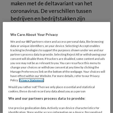
maken met de deltavariant van het
coronavirus. De verschillen tussen
bedrijven en bedrijfstakken zijn
overigens groot. Naar aanleiding van
dit persbericht wil ik twee stellingen
We Care About Your Privacy
poneren:
We and our
887
partners store and access personal data, like browsing
data or unique identifiers, on your device. Selecting I Accept enables
tracking technologies to support the purposes shown under we and our
Als het gaat om relatief kortdurend verzuim
partners process data to provide. Selecting Reject All or withdrawing your
consent will disable them. If trackers are disabled, some content and ads
is de impact van de mate van
you see may not be as relevant to you. You can resurface this menu to
besmettelijkheid van het virus (veel) groter
change your choices or withdraw consent at any time by clicking the
Manage Preferences link on the bottom of the webpage. Your choices will
dan de mate waarin het virus ziekmakend is.
have effect within our Website. For more details, refer to our Privacy
Policy.
Privacy Statement
Langdurig thuiswerken lijkt de drempel tot
Would you rather not? Then we only place essential and statistical
ziekmelden te verlagen.
cookies, these do not record any data about you as a person
We and our partners process data to provide:
Use precise geolocation data. Actively scan device characteristics for
identification. Store and/or access information on a device. Personalised