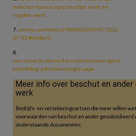
switchen-tussen-zorg-beschut-werk-en-
regulier-werk
7.
wetten.overheid.nl/BWBR0035947/2022-
07-01/#Artikel3
8.
uwv.nl/particulieren/formulieren/aanvragenb
eoordeling-arbeidsvermogen.aspx
Meer info over beschut en ander
werk
Bedrijfs- en verzekeringsartsen die meer willen we
voorwaarden van beschut en ander gesubsidieerd 
onderstaande documenten: