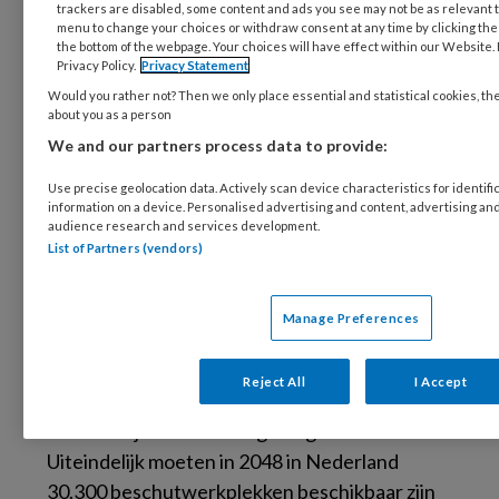
trackers are disabled, some content and ads you see may not be as relevant t
werkgevers terecht kunnen vanwege de
menu to change your choices or withdraw consent at any time by clicking th
benodigde mate van aanpassingen en
the bottom of the webpage. Your choices will have effect within our Website. F
Privacy Policy.
Privacy Statement
begeleiding, zit in de Participatiewet de
Would you rather not? Then we only place essential and statistical cookies, th
(wettelijke) voorziening beschut werk.
about you as a person
Beschut werk kan eenvoudig inpakwerk of
We and our partners process data to provide:
werk in het groenonderhoud zijn, maar ook
Use precise geolocation data. Actively scan device characteristics for identifi
werk in de catering of hoogwaardig
information on a device. Personalised advertising and content, advertising 
productiewerk, zoals printplaten maken.
audience research and services development.
List of Partners (vendors)
Gemeenten moeten voldoende
beschutwerkplekken creëren voor mensen in
Manage Preferences
de Participatiewet die dat nodig hebben. Als
richtlijn stelt de Rijksoverheid een streefaantal
Reject All
I Accept
per gemeente en verstrekt hiervoor
afzonderlijke financiering aan gemeenten.
Uiteindelijk moeten in 2048 in Nederland
30.300 beschutwerkplekken beschikbaar zijn