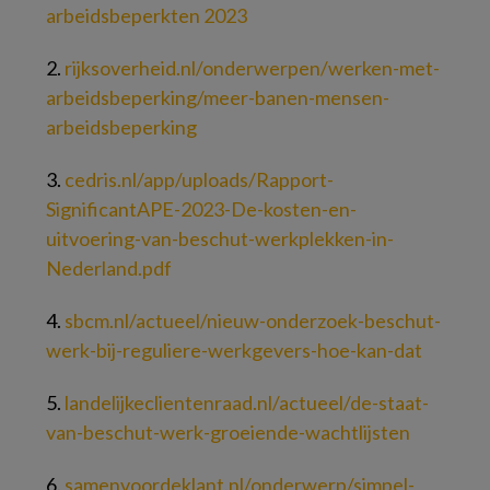
arbeidsbeperkten 2023
2.
rijksoverheid.nl/onderwerpen/werken-met-
arbeidsbeperking/meer-banen-mensen-
arbeidsbeperking
3.
cedris.nl/app/uploads/Rapport-
SignificantAPE-2023-De-kosten-en-
uitvoering-van-beschut-werkplekken-in-
Nederland.pdf
4.
sbcm.nl/actueel/nieuw-onderzoek-beschut-
werk-bij-reguliere-werkgevers-hoe-kan-dat
5.
landelijkeclientenraad.nl/actueel/de-staat-
van-beschut-werk-groeiende-wachtlijsten
6.
samenvoordeklant.nl/onderwerp/simpel-