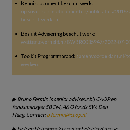
Kennisdocument beschut werk:
rijksoverheid.nl/documenten/publicaties/2016
beschut-werken.
Besluit Advisering beschut werk:
wetten.overheid.nl/BWBR0035947/2022-07-01
Toolkit Programmaraad:
samenvoordeklant.nl/to
werken.
▶
Bruno Fermin is senior
adviseur bij CAOP en
fondsmanager SBCM,
A&O fonds SW, Den
Haag. Contact:
b.fermin@caop.nl
▶
Heleen Heinsbroek is
senior beleidsadviseur