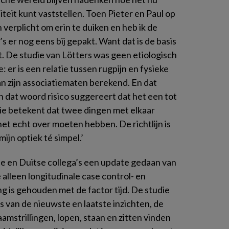
liteit kunt vaststellen. Toen Pieter en Paul op
verplicht om erin te duiken en heb ik de
s er nog eens bij gepakt. Want dat is de basis
t. De studie van Lötters was geen etiologisch
 er is een relatie tussen rugpijn en fysieke
an zijn associatiematen berekend. En dat
 dat woord risico suggereert dat het een tot
atie betekent dat twee dingen met elkaar
et echt over moeten hebben. De richtlijn is
ijn optiek té simpel.’
 en Duitse collega’s een update gedaan van
alleen longitudinale case control- en
g is gehouden met de factor tijd. De studie
is van de nieuwste en laatste inzichten, de
aamstrillingen, lopen, staan en zitten vinden