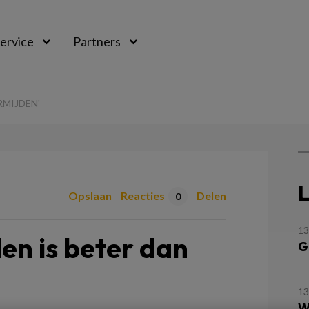
ervice
Partners
RMIJDEN'
L
Opslaan
Reacties
Delen
0
13
en is beter dan
G
13
W