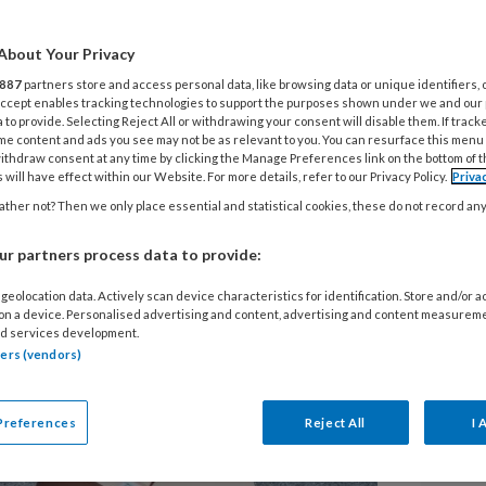
Bas Sorgdrager
About Your Privacy
en interessante discussie af over het
13
887
partners store and access personal data, like browsing data or unique identifiers, 
O
psmatig) tillen en lage rugpijn (lees
 Accept enables tracking technologies to support the purposes shown under we and our
b
 to provide. Selecting Reject All or withdrawing your consent will disable them. If track
ies) In het verlengde daarvan kwam
me content and ads you see may not be as relevant to you. You can resurface this menu
ithdraw consent at any time by clicking the Manage Preferences link on the bottom of 
ierichtlijn Aspecifieke lage
 will have effect within our Website. For more details, refer to our Privacy Policy.
Priva
13
wil zich natuurlijk niet aan de
ther not? Then we only place essential and statistical cookies, these do not record an
B
de drie hoofdrolspelers aan tafel voor
r partners process data to provide:
13
geolocation data. Actively scan device characteristics for identification. Store and/or 
P
 on a device. Personalised advertising and content, advertising and content measurem
d services development.
w
tners (vendors)
Me
Preferences
Reject All
I 