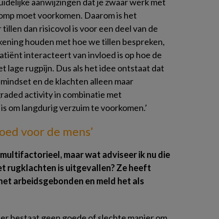
 duidelijke aanwijzingen dat je zwaar werk met
 romp moet voorkomen. Daarom is het
illen dan risicovol is voor een deel van de
ening houden met hoe we tillen bespreken,
atiënt interacteert van invloed is op hoe de
 lage rugpijn. Dus als het idee ontstaat dat
de mindset en de klachten alleen maar
raded activity
in combinatie met
is om langdurig verzuim te voorkomen.’
goed voor de mens’
 multifactorieel, maar wat adviseer ik nu die
t rugklachten is uitgevallen? Ze heeft
d het arbeidsgebonden en meld het als
en er bestaat geen goede of slechte manier om