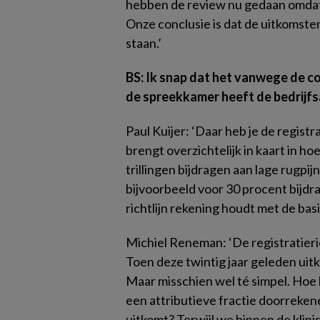
hebben de review nu gedaan omdat de
Onze conclusie is dat de uitkomsten
staan.’
BS: Ik snap dat het vanwege de co
de spreekkamer heeft de bedrijfs
Paul Kuijer:
‘Daar heb je de registra
brengt overzichtelijk in kaart in ho
trillingen bijdragen aan lage rugpi
bijvoorbeeld voor 30 procent bijdr
richtlijn rekening houdt met de basi
Michiel Reneman:
‘De registratieri
Toen deze twintig jaar geleden uit
Maar misschien wel té simpel. Hoe k
een attributieve fractie doorreke
uitkomt? Terwijl we binnen de klin