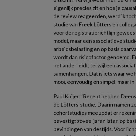
eigenlijk precies zit en hoe je causa
de review reageerden, werd ik toch 
studie van Freek Lötters en collega’
voor de registratierichtlijn gewees
model, maar een associatieve studie:
arbeidsbelasting en op basis daarv
wordt dan risicofactor genoemd. En
het ander leidt, terwijl een associ
samenhangen. Dat is iets waar we h
mooi, eenvoudig en simpel, maar in m
Paul Kuijer:
‘Recent hebben Deense
de Lötters-studie. Daarin namen ze 
cohortstudies mee zodat er rekenin
bevestigt zoveel jaren later, op bas
bevindingen van destijds. Voor lich