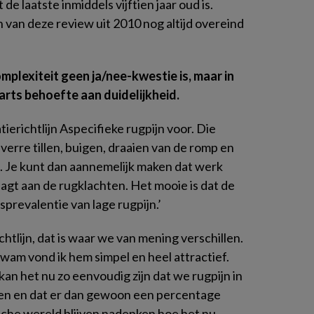
 laatste inmiddels vijftien jaar oud is.
 van deze review uit 2010 nog altijd overeind
mplexiteit geen ja/nee-kwestie is, maar in
arts behoefte aan duidelijkheid.
tierichtlijn
Aspecifieke rugpijn
voor. Die
everre tillen, buigen, draaien van de romp en
jn. Je kunt dan aannemelijk maken dat werk
aagt aan de rugklachten. Het mooie is dat de
sprevalentie van lage rugpijn.’
chtlijn, dat is waar we van mening verschillen.
kwam vond ik hem simpel en heel attractief.
an het nu zo eenvoudig zijn dat we rugpijn in
nen en dat er dan gewoon een percentage
ische wereld blijven nadenken hoe het nu