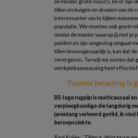
ze minder grote risico’s, en er zijn
tillen en buigen en draaien van de
interessanter om te kijken wanneer t
populatie. We moeten ook goed rek
omdat de manier waarop jij met je p
patiënt en zijn omgeving omgaat met
tillen levensgevaarlijk is, kan dat 
verergeren. Terwijl we weten dat
g
werkplekaanpassing heel effectief 
‘Fysieke belasting
is 
BS: lage rugpijn is multicausaal en
verpleegkundige die langdurig me
jarenlang verkeerd getild, ik vin
beroepsziekte.
Paul Kuijer:
‘Tillen is altijd zwaar 