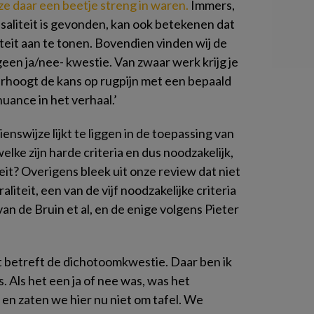
ze daar een beetje streng in waren.
Immers,
usaliteit is gevonden, kan ook betekenen dat
iteit aan te tonen. Bovendien vinden wij de
geen ja/nee- kwestie. Van zwaar werk krijg je
 verhoogt de kans op rugpijn met een bepaald
uance in het verhaal.’
ienswijze lijkt te liggen in de toepassing van
lke zijn harde criteria en dus noodzakelijk,
it? Overigens bleek uit onze review dat niet
iteit, een van de vijf noodzakelijke criteria
van de Bruin et al, en de enige volgens Pieter
t betreft de dichotoomkwestie. Daar ben ik
. Als het een ja of nee was, was het
 en zaten we hier nu niet om tafel. We