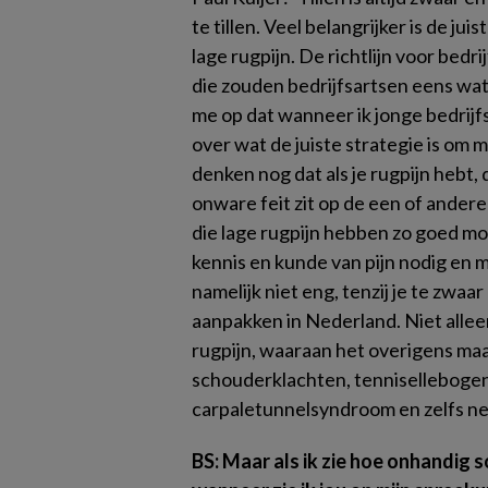
te tillen. Veel belangrijker is de 
lage rugpijn. De richtlijn voor bedr
die zouden bedrijfsartsen eens wat
me op dat wanneer ik jonge bedrijfs
over wat de juiste strategie is om 
denken nog dat als je rugpijn hebt,
onware feit zit op de een of ander
die lage rugpijn hebben zo goed mo
kennis en kunde van pijn nodig en 
namelijk niet eng, tenzij je te zwaa
aanpakken in Nederland. Niet alleen
rugpijn, waaraan het overigens maar
schouderklachten, tennisellebogen
carpaletunnelsyndroom en zelfs netv
BS: Maar als ik zie hoe onhandig 