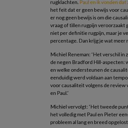
rugklachten.
Paul en ik vonden dat 
het feit dat er geen bewijs voor ca
er nog geen bewijs is om die causal
vraag of tillen rugpijn veroorzaakt 
niet per definitie rugpijn, maar je
percentage. Dan krijg je wat meer n
Michiel Reneman:
‘Het verschil in z
de negen Bradford Hill-aspecten: we
en welke ondersteunen de causalite
eenduidig werd voldaan aan temporal
voor causaliteit volgens de review 
en Paul.’
Michiel vervolgt: ‘Het tweede pun
het volledig met Paul en Pieter eens
probleem al lang en breed opgelost